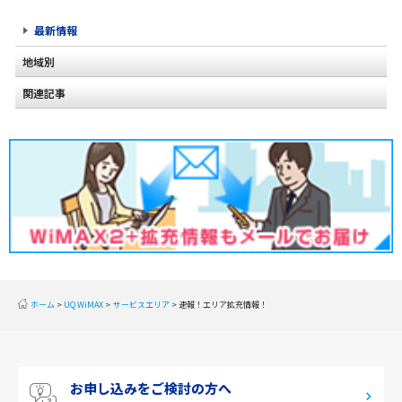
最新情報
地域別
関連記事
北海道
2020年2月(2)
東北
2020年1月(2)
関東
2019年12月(2)
甲信越
2019年11月(2)
北陸
2019年10月(1)
東海
2019年9月(1)
近畿
ホーム
UQ WiMAX
サービスエリア
速報！エリア拡充情報！
2019年8月(2)
中国
2019年7月(2)
四国
お申し込みをご検討の方へ
2019年6月(1)
九州・沖縄