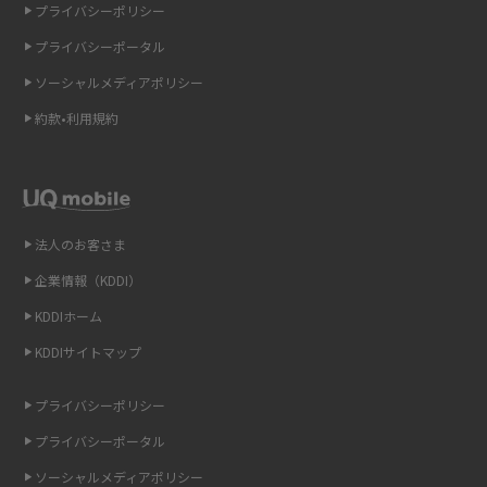
プライバシーポリシー
2015年4月(7)
ギガバイト（GB）とは？1GBの目安やギガが足りない時の対処法を紹介
プライバシーポータル
2015年3月(9)
ソーシャルメディアポリシー
Wi-Fi 6とは？Wi-Fi 5との違いやメリットと注意点、規格の種類も解説
2015年2月(7)
約款•利用規約
テザリングはWi-Fiとどう違う？接続方法や注意点を解説！
2015年1月(8)
2014年12月(8)
Wi-Fiを自宅に設置する方法は？必要なことやポイントも紹介
2014年11月(8)
法人のお客さま
光ファイバーとは？仕組みやメリット・デメリットを初心者向けにわかり
2014年10月(9)
やすく解説
企業情報（KDDI）
KDDIホーム
2014年9月(9)
ストリーミング再生とは？ダウンロードとの違いやメリット・デメリット
KDDIサイトマップ
を解説
2014年8月(7)
2014年7月(9)
プライバシーポリシー
6Gとはどんな通信技術？Beyond 5Gや実用化の課題などを解説
2014年6月(7)
プライバシーポータル
引っ越し費用の相場は？ひとり暮らしや家族の場合の目安や費用を抑える
2014年5月(7)
ソーシャルメディアポリシー
方法を解説