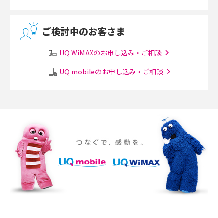
2017年5月(5)
無線LANとは？メリット・デメリットや接続方法を解説
2017年4月(8)
ご検討中のお客さま
2017年3月(9)
有線LANとは？無線LANとの違いやメリット・デメリットを解説
UQ WiMAXのお申し込み・ご相談
2017年2月(7)
メッシュWi-Fiとは？仕組みやメリット・デメリット、中継機との違いを解
UQ mobileのお申し込み・ご相談
2017年1月(6)
説
2016年12月(5)
ポケット型Wi-Fiの使い方は？基本的な手順やつながらない時の対処法を紹
介
2016年11月(7)
2016年10月(8)
ポケット型Wi-Fiをレンタルするメリットとは？選び方や向いている方の特
徴も紹介
2016年9月(8)
2016年8月(12)
持ち運びできるポケット型Wi-Fiのおススメの選び方は？メリット・デメリ
ットも紹介
2016年7月(7)
2016年6月(5)
ポケット型Wi-Fiはクレカなしでも利用できる？口座振替の方法や注意点も
解説