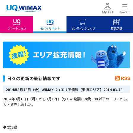
スマートフォン
モバイルネット
オンラインショップ
販売店舗
my UQ WiMAX
UQ mobile
UQ mobile
UQ WiMAX ご契約の方
オンラインショップ
販売店舗
My UQ mobile
UQ WiMAX
UQ WiMAX
UQ mobile ご契約の方
オンラインショップ
販売店舗
UQ mobile
日々の更新の最新情報です
データチャージサイト
2014年3月14日（金）WiMAX ２+エリア情報【東海エリア】
2014.03.14
2014年3月10日（月）から3月12日（水）の期間に東海では以下のエリアが拡
大・拡充しました。
◆愛知県