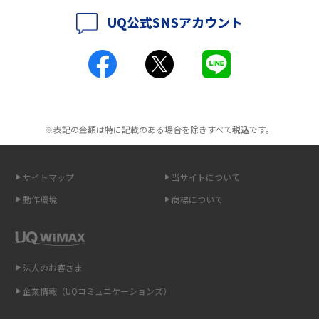
2016年5月(2)
UQ公式SNSアカウント
ポケット型Wi-Fiとは？通信の仕組みやメリット・デメリットを解説
2016年4月(3)
2016年3月(8)
工事不要！置くだけWi-Fiの特徴は？メリット・デメリットや選び方を解説
2016年2月(6)
ポケット型Wi-Fiを月額なしで利用できるのはなぜ？メリット・デメリット
2016年1月(7)
も紹介
※表記の金額は特に記載のある場合を除きすべて
税込
です。
2015年12月(8)
無制限で利用できるポケット型Wi-Fiは？選び方や通信費を抑える方法も紹
2015年11月(6)
介
サイトマップ
当サイトについて
2015年10月(8)
ポケット型Wi-Fi（モバイルWi-Fi）とは？おススメする方の特徴や選び方を
動作環境
商標について
解説
2015年9月(8)
2015年8月(7)
即日受け取りできるポケット型Wi-Fiはある？すぐに使うための方法や注意
点も解説
2015年7月(9)
法人のお客さま
2015年6月(8)
企業情報（UQコミュニケーションズ）
ONU（光回線終端装置）とは？モデム・ルーター・ホームゲートウェイと
の違いを解説
2015年5月(7)