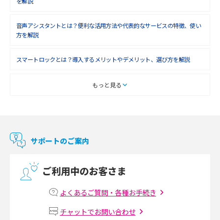
を解説
2018年5月(4)
音声アシスタントとは？便利な活用方法や代表的なサービスの特徴、使い
2018年4月(7)
方を解説
2018年3月(8)
スマートロックとは？導入するメリットやデメリット、選び方を解説
2018年2月(6)
2018年1月(5)
スマートテレビとは？特徴や選び方、使い方をわかりやすく解説
もっと見る
2017年12月(9)
Chromecast（クロームキャスト）とは？接続方法や基本的な使い方を解説
2017年11月(4)
マンションで使えるWi-Fiは？種類ごとの特徴や選び方を紹介
2017年10月(4)
サポートのご案内
2017年9月(6)
光回線の速度の目安は？測定方法や遅い時の対策方法も紹介
ご利用中のお客さま
2017年8月(4)
マンションで光回線の利用を始める手順は？設備状況の確認方法も解説
2017年7月(6)
よくあるご質問・各種お手続き
Wi-Fiルーターの設定方法をわかりやすく解説！事前に準備すべきものも紹
2017年6月(6)
チャットでお問い合わせ
介