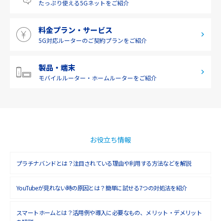
たっぷり使える
5Gネットをご紹介
2019年5月(1)
料金プラン・サービス
2019年4月(1)
5G対応ルーターの
ご契約プランをご紹介
2019年3月(9)
2019年2月(7)
製品・端末
モバイルルーター・
ホームルーターをご紹介
2019年1月(6)
2018年12月(8)
2018年11月(5)
2018年10月(6)
お役立ち情報
2018年9月(5)
プラチナバンドとは？注目されている理由や利用する方法などを解説
2018年8月(4)
YouTubeが見れない時の原因とは？簡単に試せる7つの対処法を紹介
2018年7月(6)
2018年6月(6)
スマートホームとは？活用例や導入に必要なもの、メリット・デメリット