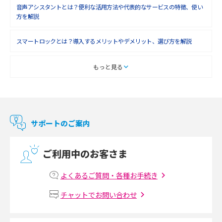
音声アシスタントとは？便利な活用方法や代表的なサービスの特徴、使い
2018年4月(7)
方を解説
2018年3月(8)
スマートロックとは？導入するメリットやデメリット、選び方を解説
2018年2月(6)
2018年1月(5)
スマートテレビとは？特徴や選び方、使い方をわかりやすく解説
もっと見る
2017年12月(9)
Chromecast（クロームキャスト）とは？接続方法や基本的な使い方を解説
2017年11月(4)
マンションで使えるWi-Fiは？種類ごとの特徴や選び方を紹介
2017年10月(4)
サポートのご案内
2017年9月(6)
光回線の速度の目安は？測定方法や遅い時の対策方法も紹介
ご利用中のお客さま
2017年8月(4)
マンションで光回線の利用を始める手順は？設備状況の確認方法も解説
2017年7月(6)
よくあるご質問・各種お手続き
Wi-Fiルーターの設定方法をわかりやすく解説！事前に準備すべきものも紹
2017年6月(6)
チャットでお問い合わせ
介
2017年5月(5)