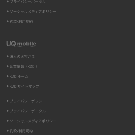
プライバシーポータル
2015年3月(9)
ソーシャルメディアポリシー
Wi-Fi 6とは？Wi-Fi 5との違いやメリットと注意点、規格の種類も解説
2015年2月(7)
約款•利用規約
テザリングはWi-Fiとどう違う？接続方法や注意点を解説！
2015年1月(8)
2014年12月(8)
Wi-Fiを自宅に設置する方法は？必要なことやポイントも紹介
2014年11月(8)
法人のお客さま
光ファイバーとは？仕組みやメリット・デメリットを初心者向けにわかり
2014年10月(9)
やすく解説
企業情報（KDDI）
KDDIホーム
2014年9月(9)
ストリーミング再生とは？ダウンロードとの違いやメリット・デメリット
KDDIサイトマップ
を解説
2014年8月(7)
2014年7月(9)
プライバシーポリシー
6Gとはどんな通信技術？Beyond 5Gや実用化の課題などを解説
2014年6月(7)
プライバシーポータル
引っ越し費用の相場は？ひとり暮らしや家族の場合の目安や費用を抑える
2014年5月(7)
ソーシャルメディアポリシー
方法を解説
約款•利用規約
2014年4月(9)