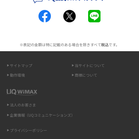
ポケット型Wi-Fiとは？通信の仕組みやメリット・デメリットを解説
2016年4月(3)
2016年3月(8)
工事不要！置くだけWi-Fiの特徴は？メリット・デメリットや選び方を解説
2016年2月(6)
ポケット型Wi-Fiを月額なしで利用できるのはなぜ？メリット・デメリット
2016年1月(7)
も紹介
※表記の金額は特に記載のある場合を除きすべて
税込
です。
2015年12月(8)
無制限で利用できるポケット型Wi-Fiは？選び方や通信費を抑える方法も紹
2015年11月(6)
介
サイトマップ
当サイトについて
2015年10月(8)
ポケット型Wi-Fi（モバイルWi-Fi）とは？おススメする方の特徴や選び方を
動作環境
商標について
解説
2015年9月(8)
2015年8月(7)
即日受け取りできるポケット型Wi-Fiはある？すぐに使うための方法や注意
点も解説
2015年7月(9)
法人のお客さま
2015年6月(8)
企業情報（UQコミュニケーションズ）
ONU（光回線終端装置）とは？モデム・ルーター・ホームゲートウェイと
の違いを解説
2015年5月(7)
プライバシーポリシー
2015年4月(7)
ギガバイト（GB）とは？1GBの目安やギガが足りない時の対処法を紹介