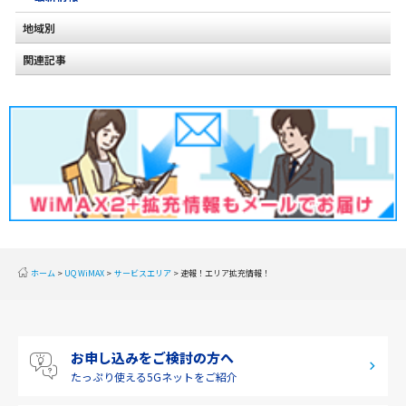
地域別
関連記事
北海道
2020年2月(2)
東北
2020年1月(2)
関東
2019年12月(2)
甲信越
2019年11月(2)
北陸
2019年10月(1)
東海
2019年9月(1)
近畿
ホーム
UQ WiMAX
サービスエリア
速報！エリア拡充情報！
2019年8月(2)
中国
2019年7月(2)
四国
お申し込みをご検討の方へ
2019年6月(1)
九州・沖縄
たっぷり使える
5Gネットをご紹介
2019年5月(1)