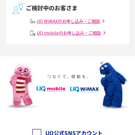
無線LANとは？メリット・デメリットや接続方法を解説
2017年4月(8)
ご検討中のお客さま
2017年3月(9)
有線LANとは？無線LANとの違いやメリット・デメリットを解説
UQ WiMAXのお申し込み・ご相談
2017年2月(7)
メッシュWi-Fiとは？仕組みやメリット・デメリット、中継機との違いを解
UQ mobileのお申し込み・ご相談
2017年1月(6)
説
2016年12月(5)
ポケット型Wi-Fiの使い方は？基本的な手順やつながらない時の対処法を紹
介
2016年11月(7)
2016年10月(8)
ポケット型Wi-Fiをレンタルするメリットとは？選び方や向いている方の特
徴も紹介
2016年9月(8)
2016年8月(12)
持ち運びできるポケット型Wi-Fiのおススメの選び方は？メリット・デメリ
ットも紹介
2016年7月(7)
2016年6月(5)
ポケット型Wi-Fiはクレカなしでも利用できる？口座振替の方法や注意点も
解説
2016年5月(2)
UQ公式SNSアカウント