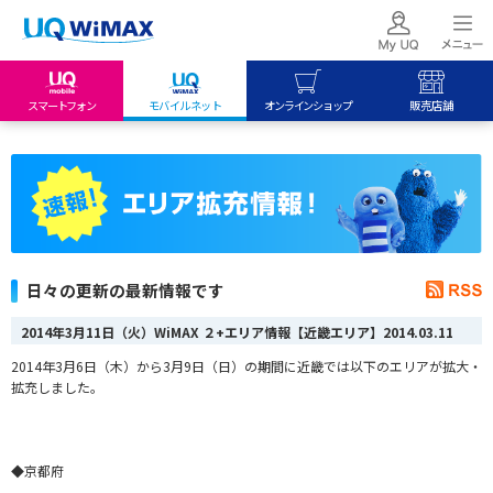
スマートフォン
モバイルネット
オンラインショップ
販売店舗
my UQ WiMAX
UQ mobile
UQ mobile
UQ WiMAX ご契約の方
オンラインショップ
販売店舗
My UQ mobile
UQ WiMAX
UQ WiMAX
UQ mobile ご契約の方
オンラインショップ
販売店舗
UQ mobile
日々の更新の最新情報です
データチャージサイト
2014年3月11日（火）WiMAX ２+エリア情報【近畿エリア】
2014.03.11
2014年3月6日（木）から3月9日（日）の期間に近畿では以下のエリアが拡大・
拡充しました。
◆京都府