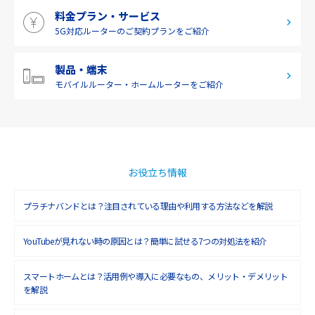
料金プラン・サービス
2019年4月(1)
5G対応ルーターの
ご契約プランをご紹介
2019年3月(9)
2019年2月(7)
製品・端末
モバイルルーター・
ホームルーターをご紹介
2019年1月(6)
2018年12月(8)
2018年11月(5)
2018年10月(6)
お役立ち情報
2018年9月(5)
プラチナバンドとは？注目されている理由や利用する方法などを解説
2018年8月(4)
YouTubeが見れない時の原因とは？簡単に試せる7つの対処法を紹介
2018年7月(6)
2018年6月(6)
スマートホームとは？活用例や導入に必要なもの、メリット・デメリット
を解説
2018年5月(4)