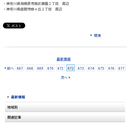
・神奈川県相模原市南区御園２丁目 周辺
・神奈川県座間市緑ヶ丘２丁目 周辺
関東
最新情報
前へ
667
668
669
670
671
672
673
674
675
676
677
次へ
最新情報
地域別
関連記事
北海道
2020年2月(2)
東北