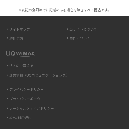
2016年1月(7)
も紹介
※表記の金額は特に記載のある場合を除きすべて
税込
です。
2015年12月(8)
無制限で利用できるポケット型Wi-Fiは？選び方や通信費を抑える方法も紹
2015年11月(6)
介
サイトマップ
当サイトについて
2015年10月(8)
ポケット型Wi-Fi（モバイルWi-Fi）とは？おススメする方の特徴や選び方を
動作環境
商標について
解説
2015年9月(8)
2015年8月(7)
即日受け取りできるポケット型Wi-Fiはある？すぐに使うための方法や注意
点も解説
2015年7月(9)
法人のお客さま
2015年6月(8)
企業情報（UQコミュニケーションズ）
ONU（光回線終端装置）とは？モデム・ルーター・ホームゲートウェイと
の違いを解説
2015年5月(7)
プライバシーポリシー
2015年4月(7)
ギガバイト（GB）とは？1GBの目安やギガが足りない時の対処法を紹介
プライバシーポータル
2015年3月(9)
ソーシャルメディアポリシー
Wi-Fi 6とは？Wi-Fi 5との違いやメリットと注意点、規格の種類も解説
2015年2月(7)
約款•利用規約
テザリングはWi-Fiとどう違う？接続方法や注意点を解説！
2015年1月(8)