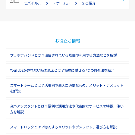
モバイルルーター・
ホームルーターをご紹介
2019年1月(6)
2018年12月(8)
2018年11月(5)
2018年10月(6)
お役立ち情報
2018年9月(5)
プラチナバンドとは？注目されている理由や利用する方法などを解説
2018年8月(4)
YouTubeが見れない時の原因とは？簡単に試せる7つの対処法を紹介
2018年7月(6)
2018年6月(6)
スマートホームとは？活用例や導入に必要なもの、メリット・デメリット
を解説
2018年5月(4)
音声アシスタントとは？便利な活用方法や代表的なサービスの特徴、使い
2018年4月(7)
方を解説
2018年3月(8)
スマートロックとは？導入するメリットやデメリット、選び方を解説
2018年2月(6)