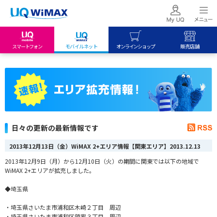
スマートフォン
モバイルネット
オンラインショップ
販売店舗
my UQ WiMAX
UQ mobile
UQ mobile
UQ WiMAX ご契約の方
オンラインショップ
販売店舗
My UQ mobile
UQ WiMAX
UQ WiMAX
UQ mobile ご契約の方
オンラインショップ
販売店舗
UQ mobile
日々の更新の最新情報です
データチャージサイト
2013年12月13日（金）WiMAX 2+エリア情報【関東エリア】
2013.12.13
2013年12月9日（月）から12月10日（火）の期間に関東では以下の地域で
WiMAX 2+エリアが拡充しました。
◆埼玉県
・埼玉県さいたま市浦和区木崎２丁目 周辺
・埼玉県さいたま市浦和区領家３丁目 周辺