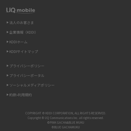
2014年12月(8)
Wi-Fiを自宅に設置する方法は？必要なことやポイントも紹介
2014年11月(8)
法人のお客さま
光ファイバーとは？仕組みやメリット・デメリットを初心者向けにわかり
2014年10月(9)
やすく解説
企業情報（KDDI）
KDDIホーム
2014年9月(9)
ストリーミング再生とは？ダウンロードとの違いやメリット・デメリット
KDDIサイトマップ
を解説
2014年8月(7)
2014年7月(9)
プライバシーポリシー
6Gとはどんな通信技術？Beyond 5Gや実用化の課題などを解説
2014年6月(7)
プライバシーポータル
引っ越し費用の相場は？ひとり暮らしや家族の場合の目安や費用を抑える
2014年5月(7)
ソーシャルメディアポリシー
方法を解説
約款•利用規約
2014年4月(9)
スマホがWi-Fiにつながらない原因は？すぐに試せる対処法も紹介！
2014年3月(9)
COPYRIGHT © KDDI CORPORATION, ALL RIGHTS RESERVED.
UQ WiMAXの評判は？特徴やメリット・デメリットを口コミと併せて紹介
2014年2月(5)
Copyright © UQ Communications Inc. all rights reserved.
©PINK GACHA&BLUE MUKU
©BLUE GACHAMUKU
2014年1月(1)
アップロードが遅い原因とは？起こり得る問題と解決方法を解説