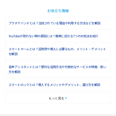
2018年11月(5)
2018年10月(6)
お役立ち情報
2018年9月(5)
プラチナバンドとは？注目されている理由や利用する方法などを解説
2018年8月(4)
YouTubeが見れない時の原因とは？簡単に試せる7つの対処法を紹介
2018年7月(6)
2018年6月(6)
スマートホームとは？活用例や導入に必要なもの、メリット・デメリット
を解説
2018年5月(4)
音声アシスタントとは？便利な活用方法や代表的なサービスの特徴、使い
2018年4月(7)
方を解説
2018年3月(8)
スマートロックとは？導入するメリットやデメリット、選び方を解説
2018年2月(6)
2018年1月(5)
スマートテレビとは？特徴や選び方、使い方をわかりやすく解説
もっと見る
2017年12月(9)
Chromecast（クロームキャスト）とは？接続方法や基本的な使い方を解説
2017年11月(4)