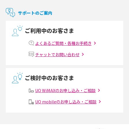
マンションで使えるWi-Fiは？種類ごとの特徴や選び方を紹介
2017年10月(4)
サポートのご案内
2017年9月(6)
光回線の速度の目安は？測定方法や遅い時の対策方法も紹介
ご利用中のお客さま
2017年8月(4)
マンションで光回線の利用を始める手順は？設備状況の確認方法も解説
2017年7月(6)
よくあるご質問・各種お手続き
Wi-Fiルーターの設定方法をわかりやすく解説！事前に準備すべきものも紹
2017年6月(6)
チャットでお問い合わせ
介
2017年5月(5)
無線LANとは？メリット・デメリットや接続方法を解説
2017年4月(8)
ご検討中のお客さま
2017年3月(9)
有線LANとは？無線LANとの違いやメリット・デメリットを解説
UQ WiMAXのお申し込み・ご相談
2017年2月(7)
メッシュWi-Fiとは？仕組みやメリット・デメリット、中継機との違いを解
UQ mobileのお申し込み・ご相談
2017年1月(6)
説
2016年12月(5)
ポケット型Wi-Fiの使い方は？基本的な手順やつながらない時の対処法を紹
介
2016年11月(7)