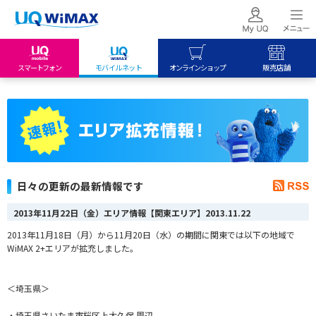
スマートフォン
モバイルネット
オンラインショップ
販売店舗
my UQ WiMAX
UQ mobile
UQ mobile
UQ WiMAX ご契約の方
オンラインショップ
販売店舗
My UQ mobile
UQ WiMAX
UQ WiMAX
UQ mobile ご契約の方
オンラインショップ
販売店舗
UQ mobile
日々の更新の最新情報です
データチャージサイト
2013年11月22日（金）エリア情報【関東エリア】
2013.11.22
2013年11月18日（月）から11月20日（水）の期間に関東では以下の地域で
WiMAX 2+エリアが拡充しました。
＜埼玉県＞
・埼玉県さいたま市桜区上大久保 周辺