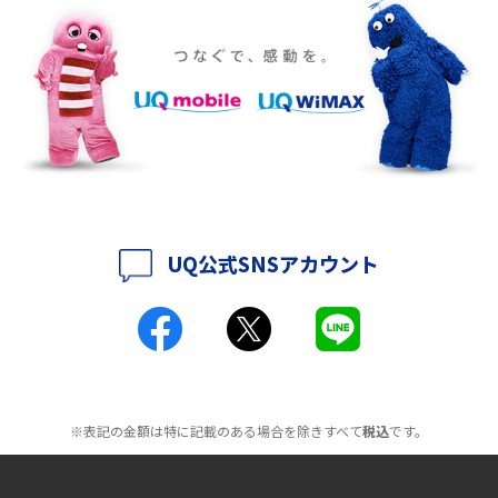
2016年10月(8)
ポケット型Wi-Fiをレンタルするメリットとは？選び方や向いている方の特
徴も紹介
2016年9月(8)
2016年8月(12)
持ち運びできるポケット型Wi-Fiのおススメの選び方は？メリット・デメリ
ットも紹介
2016年7月(7)
2016年6月(5)
ポケット型Wi-Fiはクレカなしでも利用できる？口座振替の方法や注意点も
解説
2016年5月(2)
UQ公式SNSアカウント
ポケット型Wi-Fiとは？通信の仕組みやメリット・デメリットを解説
2016年4月(3)
2016年3月(8)
工事不要！置くだけWi-Fiの特徴は？メリット・デメリットや選び方を解説
2016年2月(6)
ポケット型Wi-Fiを月額なしで利用できるのはなぜ？メリット・デメリット
2016年1月(7)
も紹介
※表記の金額は特に記載のある場合を除きすべて
税込
です。
2015年12月(8)
無制限で利用できるポケット型Wi-Fiは？選び方や通信費を抑える方法も紹
2015年11月(6)
介