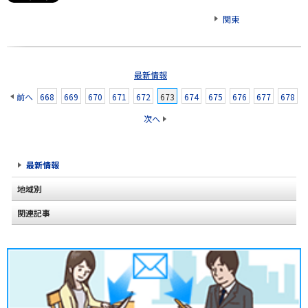
関東
最新情報
前へ
668
669
670
671
672
673
674
675
676
677
678
次へ
最新情報
地域別
関連記事
北海道
2020年2月(2)
東北
2020年1月(2)
関東
2019年12月(2)
甲信越