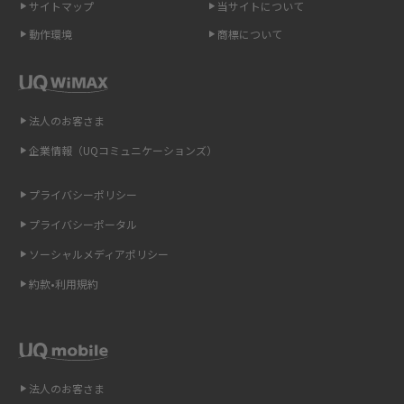
サイトマップ
当サイトについて
2015年10月(8)
ポケット型Wi-Fi（モバイルWi-Fi）とは？おススメする方の特徴や選び方を
動作環境
商標について
解説
2015年9月(8)
2015年8月(7)
即日受け取りできるポケット型Wi-Fiはある？すぐに使うための方法や注意
点も解説
2015年7月(9)
法人のお客さま
2015年6月(8)
企業情報（UQコミュニケーションズ）
ONU（光回線終端装置）とは？モデム・ルーター・ホームゲートウェイと
の違いを解説
2015年5月(7)
プライバシーポリシー
2015年4月(7)
ギガバイト（GB）とは？1GBの目安やギガが足りない時の対処法を紹介
プライバシーポータル
2015年3月(9)
ソーシャルメディアポリシー
Wi-Fi 6とは？Wi-Fi 5との違いやメリットと注意点、規格の種類も解説
2015年2月(7)
約款•利用規約
テザリングはWi-Fiとどう違う？接続方法や注意点を解説！
2015年1月(8)
2014年12月(8)
Wi-Fiを自宅に設置する方法は？必要なことやポイントも紹介
2014年11月(8)
法人のお客さま
光ファイバーとは？仕組みやメリット・デメリットを初心者向けにわかり