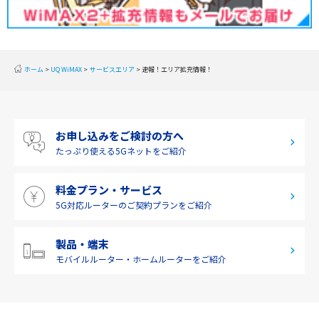
2019年11月(2)
北陸
2019年10月(1)
東海
2019年9月(1)
近畿
ホーム
UQ WiMAX
サービスエリア
速報！エリア拡充情報！
2019年8月(2)
中国
2019年7月(2)
四国
お申し込みをご検討の方へ
2019年6月(1)
九州・沖縄
たっぷり使える
5Gネットをご紹介
2019年5月(1)
料金プラン・サービス
2019年4月(1)
5G対応ルーターの
ご契約プランをご紹介
2019年3月(9)
2019年2月(7)
製品・端末
モバイルルーター・
ホームルーターをご紹介
2019年1月(6)
2018年12月(8)