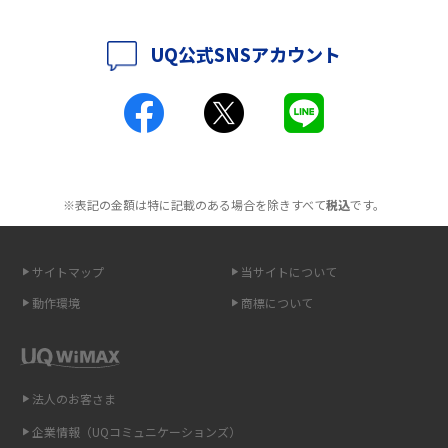
解説
2016年5月(2)
UQ公式SNSアカウント
ポケット型Wi-Fiとは？通信の仕組みやメリット・デメリットを解説
2016年4月(3)
2016年3月(8)
工事不要！置くだけWi-Fiの特徴は？メリット・デメリットや選び方を解説
2016年2月(6)
ポケット型Wi-Fiを月額なしで利用できるのはなぜ？メリット・デメリット
2016年1月(7)
も紹介
※表記の金額は特に記載のある場合を除きすべて
税込
です。
2015年12月(8)
無制限で利用できるポケット型Wi-Fiは？選び方や通信費を抑える方法も紹
2015年11月(6)
介
サイトマップ
当サイトについて
2015年10月(8)
ポケット型Wi-Fi（モバイルWi-Fi）とは？おススメする方の特徴や選び方を
動作環境
商標について
解説
2015年9月(8)
2015年8月(7)
即日受け取りできるポケット型Wi-Fiはある？すぐに使うための方法や注意
点も解説
2015年7月(9)
法人のお客さま
2015年6月(8)
企業情報（UQコミュニケーションズ）
ONU（光回線終端装置）とは？モデム・ルーター・ホームゲートウェイと