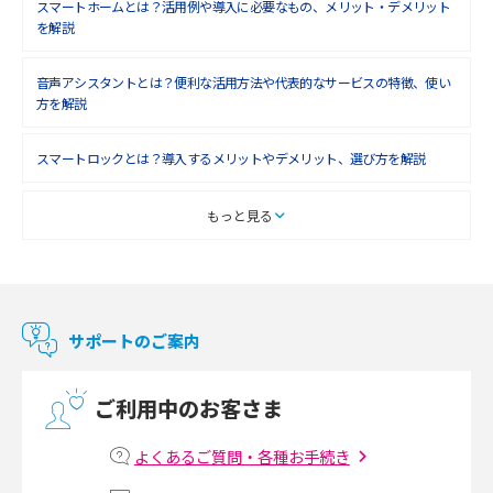
2018年6月(6)
スマートホームとは？活用例や導入に必要なもの、メリット・デメリット
を解説
2018年5月(4)
音声アシスタントとは？便利な活用方法や代表的なサービスの特徴、使い
2018年4月(7)
方を解説
2018年3月(8)
スマートロックとは？導入するメリットやデメリット、選び方を解説
2018年2月(6)
2018年1月(5)
スマートテレビとは？特徴や選び方、使い方をわかりやすく解説
もっと見る
2017年12月(9)
Chromecast（クロームキャスト）とは？接続方法や基本的な使い方を解説
2017年11月(4)
マンションで使えるWi-Fiは？種類ごとの特徴や選び方を紹介
2017年10月(4)
サポートのご案内
2017年9月(6)
光回線の速度の目安は？測定方法や遅い時の対策方法も紹介
ご利用中のお客さま
2017年8月(4)
マンションで光回線の利用を始める手順は？設備状況の確認方法も解説
2017年7月(6)
よくあるご質問・各種お手続き
Wi-Fiルーターの設定方法をわかりやすく解説！事前に準備すべきものも紹
2017年6月(6)