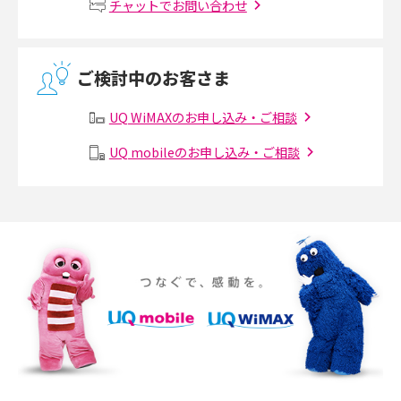
チャットでお問い合わせ
介
2017年5月(5)
無線LANとは？メリット・デメリットや接続方法を解説
2017年4月(8)
ご検討中のお客さま
2017年3月(9)
有線LANとは？無線LANとの違いやメリット・デメリットを解説
UQ WiMAXのお申し込み・ご相談
2017年2月(7)
メッシュWi-Fiとは？仕組みやメリット・デメリット、中継機との違いを解
UQ mobileのお申し込み・ご相談
2017年1月(6)
説
2016年12月(5)
ポケット型Wi-Fiの使い方は？基本的な手順やつながらない時の対処法を紹
介
2016年11月(7)
2016年10月(8)
ポケット型Wi-Fiをレンタルするメリットとは？選び方や向いている方の特
徴も紹介
2016年9月(8)
2016年8月(12)
持ち運びできるポケット型Wi-Fiのおススメの選び方は？メリット・デメリ
ットも紹介
2016年7月(7)
2016年6月(5)
ポケット型Wi-Fiはクレカなしでも利用できる？口座振替の方法や注意点も