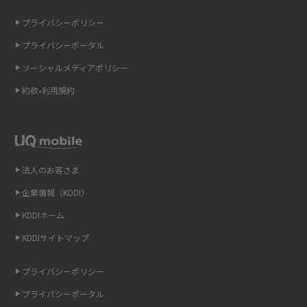
の違いを解説
2015年5月(7)
プライバシーポリシー
2015年4月(7)
ギガバイト（GB）とは？1GBの目安やギガが足りない時の対処法を紹介
プライバシーポータル
2015年3月(9)
ソーシャルメディアポリシー
Wi-Fi 6とは？Wi-Fi 5との違いやメリットと注意点、規格の種類も解説
2015年2月(7)
約款•利用規約
テザリングはWi-Fiとどう違う？接続方法や注意点を解説！
2015年1月(8)
2014年12月(8)
Wi-Fiを自宅に設置する方法は？必要なことやポイントも紹介
2014年11月(8)
法人のお客さま
光ファイバーとは？仕組みやメリット・デメリットを初心者向けにわかり
2014年10月(9)
やすく解説
企業情報（KDDI）
KDDIホーム
2014年9月(9)
ストリーミング再生とは？ダウンロードとの違いやメリット・デメリット
KDDIサイトマップ
を解説
2014年8月(7)
2014年7月(9)
プライバシーポリシー
6Gとはどんな通信技術？Beyond 5Gや実用化の課題などを解説
2014年6月(7)
プライバシーポータル
引っ越し費用の相場は？ひとり暮らしや家族の場合の目安や費用を抑える