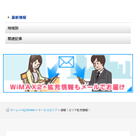
最新情報
地域別
関連記事
北海道
2020年2月(2)
東北
2020年1月(2)
関東
2019年12月(2)
甲信越
2019年11月(2)
北陸
2019年10月(1)
東海
2019年9月(1)
近畿
ホーム
UQ WiMAX
サービスエリア
速報！エリア拡充情報！
2019年8月(2)
中国
2019年7月(2)
四国