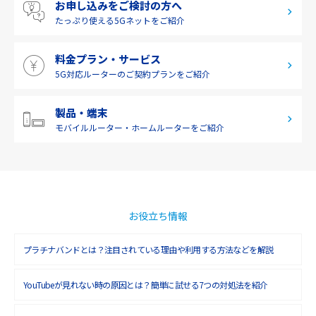
お申し込みをご検討の方へ
2019年6月(1)
九州・沖縄
たっぷり使える
5Gネットをご紹介
2019年5月(1)
料金プラン・サービス
2019年4月(1)
5G対応ルーターの
ご契約プランをご紹介
2019年3月(9)
2019年2月(7)
製品・端末
モバイルルーター・
ホームルーターをご紹介
2019年1月(6)
2018年12月(8)
2018年11月(5)
2018年10月(6)
お役立ち情報
2018年9月(5)
プラチナバンドとは？注目されている理由や利用する方法などを解説
2018年8月(4)
YouTubeが見れない時の原因とは？簡単に試せる7つの対処法を紹介
2018年7月(6)