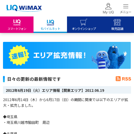
スマートフォン
モバイルネット
オンラインショップ
販売店舗
my UQ WiMAX
UQ mobile
UQ mobile
UQ WiMAX ご契約の方
オンラインショップ
販売店舗
My UQ mobile
UQ WiMAX
UQ WiMAX
UQ mobile ご契約の方
オンラインショップ
販売店舗
UQ mobile
日々の更新の最新情報です
データチャージサイト
2012年6月19日（火）エリア情報【関東エリア】
2012.06.19
2012年6月14日（木）から6月17日（日）の期間に関東では以下のエリアが拡
大・拡充しました。
◆埼玉県
・埼玉県川越市脇田町 周辺
◆千葉県