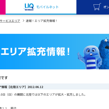
モバイルネット
オ
UQ mo
サービスエリア
速報！エリア拡充情報！
オンライ
UQ Wi
オンライ
報です
リア情報【北陸エリア】
2012.06.12
6月10日（日）の期間に北陸では以下のエリアが拡大・拡充しました。
市１１ 周辺