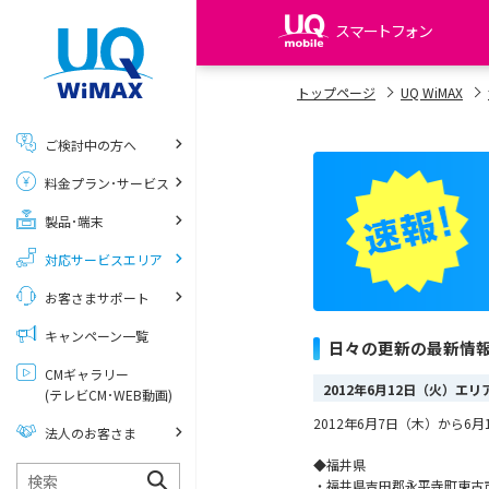
スマートフォン
my UQ WiMAX
トップページ
UQ WiMAX
UQ WiMAX ご契約の方
ご検討中の方へ
My UQ mobile
料金プラン･サービス
UQ mobile ご契約の方
製品･端末
UQ mobile
データチャージサイト
対応サービスエリア
お客さまサポート
キャンペーン一覧
日々の更新の最新情
CMギャラリー
2012年6月12日（火）エ
(テレビCM･WEB動画)
2012年6月7日（木）から
法人のお客さま
◆福井県
・福井県吉田郡永平寺町東古