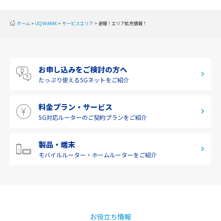
2019年9月(1)
近畿
ホーム
UQ WiMAX
サービスエリア
速報！エリア拡充情報！
2019年8月(2)
中国
2019年7月(2)
四国
お申し込みをご検討の方へ
2019年6月(1)
九州・沖縄
たっぷり使える
5Gネットをご紹介
2019年5月(1)
料金プラン・サービス
2019年4月(1)
5G対応ルーターの
ご契約プランをご紹介
2019年3月(9)
2019年2月(7)
製品・端末
モバイルルーター・
ホームルーターをご紹介
2019年1月(6)
2018年12月(8)
2018年11月(5)
2018年10月(6)
お役立ち情報