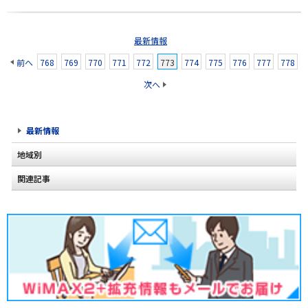
最新情報
前へ
768
769
770
771
772
773
774
775
776
777
778
次へ
最新情報
地域別
関連記事
北海道
2020年2月(2)
東北
2020年1月(2)
関東
2019年12月(2)
甲信越
2019年11月(2)
北陸
2019年10月(1)
東海