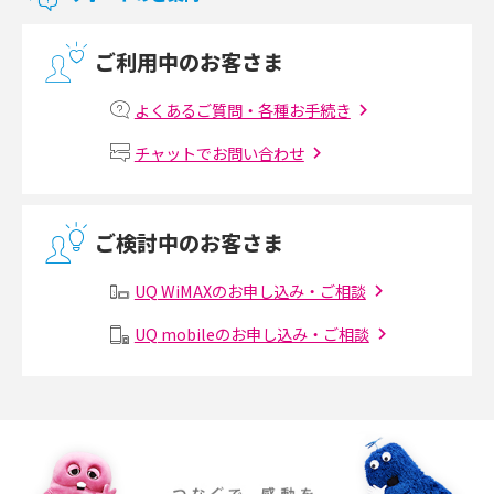
2017年9月(6)
光回線の速度の目安は？測定方法や遅い時の対策方法も紹介
ご利用中のお客さま
2017年8月(4)
マンションで光回線の利用を始める手順は？設備状況の確認方法も解説
2017年7月(6)
よくあるご質問・各種お手続き
Wi-Fiルーターの設定方法をわかりやすく解説！事前に準備すべきものも紹
2017年6月(6)
チャットでお問い合わせ
介
2017年5月(5)
無線LANとは？メリット・デメリットや接続方法を解説
2017年4月(8)
ご検討中のお客さま
2017年3月(9)
有線LANとは？無線LANとの違いやメリット・デメリットを解説
UQ WiMAXのお申し込み・ご相談
2017年2月(7)
メッシュWi-Fiとは？仕組みやメリット・デメリット、中継機との違いを解
UQ mobileのお申し込み・ご相談
2017年1月(6)
説
2016年12月(5)
ポケット型Wi-Fiの使い方は？基本的な手順やつながらない時の対処法を紹
介
2016年11月(7)
2016年10月(8)
ポケット型Wi-Fiをレンタルするメリットとは？選び方や向いている方の特