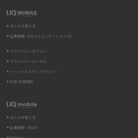
解説
2015年9月(8)
2015年8月(7)
即日受け取りできるポケット型Wi-Fiはある？すぐに使うための方法や注意
点も解説
2015年7月(9)
法人のお客さま
2015年6月(8)
企業情報（UQコミュニケーションズ）
ONU（光回線終端装置）とは？モデム・ルーター・ホームゲートウェイと
の違いを解説
2015年5月(7)
プライバシーポリシー
2015年4月(7)
ギガバイト（GB）とは？1GBの目安やギガが足りない時の対処法を紹介
プライバシーポータル
2015年3月(9)
ソーシャルメディアポリシー
Wi-Fi 6とは？Wi-Fi 5との違いやメリットと注意点、規格の種類も解説
2015年2月(7)
約款•利用規約
テザリングはWi-Fiとどう違う？接続方法や注意点を解説！
2015年1月(8)
2014年12月(8)
Wi-Fiを自宅に設置する方法は？必要なことやポイントも紹介
2014年11月(8)
法人のお客さま
光ファイバーとは？仕組みやメリット・デメリットを初心者向けにわかり
2014年10月(9)
やすく解説
企業情報（KDDI）
KDDIホーム
2014年9月(9)