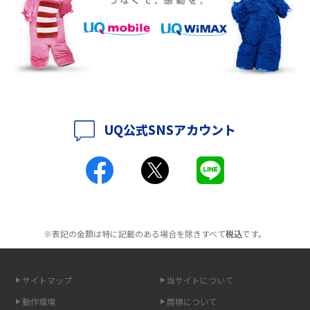
徴も紹介
2016年9月(8)
2016年8月(12)
持ち運びできるポケット型Wi-Fiのおススメの選び方は？メリット・デメリ
ットも紹介
2016年7月(7)
2016年6月(5)
ポケット型Wi-Fiはクレカなしでも利用できる？口座振替の方法や注意点も
解説
2016年5月(2)
UQ公式SNSアカウント
ポケット型Wi-Fiとは？通信の仕組みやメリット・デメリットを解説
2016年4月(3)
2016年3月(8)
工事不要！置くだけWi-Fiの特徴は？メリット・デメリットや選び方を解説
2016年2月(6)
ポケット型Wi-Fiを月額なしで利用できるのはなぜ？メリット・デメリット
2016年1月(7)
も紹介
※表記の金額は特に記載のある場合を除きすべて
税込
です。
2015年12月(8)
無制限で利用できるポケット型Wi-Fiは？選び方や通信費を抑える方法も紹
2015年11月(6)
介
サイトマップ
当サイトについて
2015年10月(8)
ポケット型Wi-Fi（モバイルWi-Fi）とは？おススメする方の特徴や選び方を
動作環境
商標について