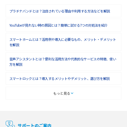
2018年9月(5)
プラチナバンドとは？注目されている理由や利用する方法などを解説
2018年8月(4)
YouTubeが見れない時の原因とは？簡単に試せる7つの対処法を紹介
2018年7月(6)
2018年6月(6)
スマートホームとは？活用例や導入に必要なもの、メリット・デメリット
を解説
2018年5月(4)
音声アシスタントとは？便利な活用方法や代表的なサービスの特徴、使い
2018年4月(7)
方を解説
2018年3月(8)
スマートロックとは？導入するメリットやデメリット、選び方を解説
2018年2月(6)
2018年1月(5)
スマートテレビとは？特徴や選び方、使い方をわかりやすく解説
もっと見る
2017年12月(9)
Chromecast（クロームキャスト）とは？接続方法や基本的な使い方を解説
2017年11月(4)
マンションで使えるWi-Fiは？種類ごとの特徴や選び方を紹介
2017年10月(4)
サポートのご案内