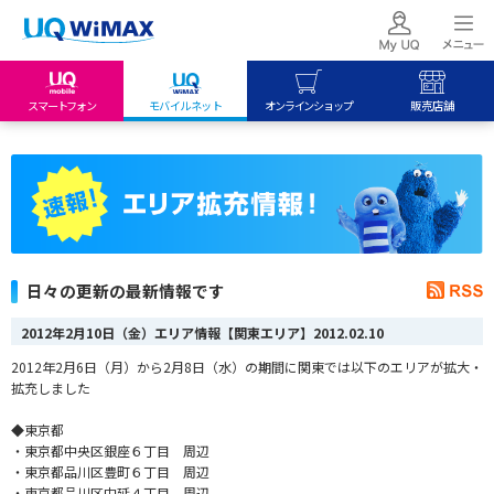
スマートフォン
モバイルネット
オンラインショップ
販売店舗
my UQ WiMAX
UQ mobile
UQ mobile
UQ WiMAX ご契約の方
オンラインショップ
販売店舗
My UQ mobile
UQ WiMAX
UQ WiMAX
UQ mobile ご契約の方
オンラインショップ
販売店舗
UQ mobile
日々の更新の最新情報です
データチャージサイト
2012年2月10日（金）エリア情報【関東エリア】
2012.02.10
2012年2月6日（月）から2月8日（水）の期間に関東では以下のエリアが拡大・
拡充しました
◆東京都
・東京都中央区銀座６丁目 周辺
・東京都品川区豊町６丁目 周辺
・東京都品川区中延４丁目 周辺