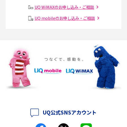
2017年3月(9)
有線LANとは？無線LANとの違いやメリット・デメリットを解説
UQ WiMAXのお申し込み・ご相談
2017年2月(7)
メッシュWi-Fiとは？仕組みやメリット・デメリット、中継機との違いを解
UQ mobileのお申し込み・ご相談
2017年1月(6)
説
2016年12月(5)
ポケット型Wi-Fiの使い方は？基本的な手順やつながらない時の対処法を紹
介
2016年11月(7)
2016年10月(8)
ポケット型Wi-Fiをレンタルするメリットとは？選び方や向いている方の特
徴も紹介
2016年9月(8)
2016年8月(12)
持ち運びできるポケット型Wi-Fiのおススメの選び方は？メリット・デメリ
ットも紹介
2016年7月(7)
2016年6月(5)
ポケット型Wi-Fiはクレカなしでも利用できる？口座振替の方法や注意点も
解説
2016年5月(2)
UQ公式SNSアカウント
ポケット型Wi-Fiとは？通信の仕組みやメリット・デメリットを解説
2016年4月(3)
2016年3月(8)