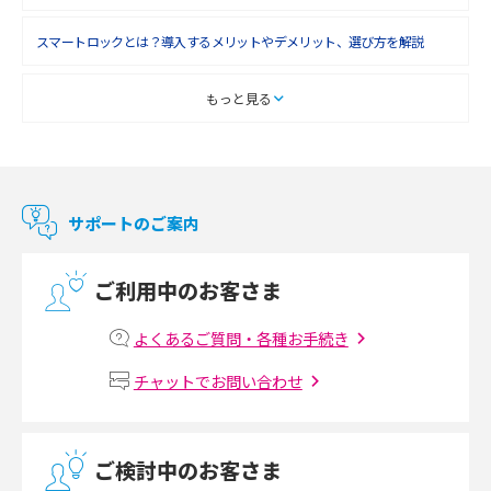
2018年3月(8)
スマートロックとは？導入するメリットやデメリット、選び方を解説
2018年2月(6)
2018年1月(5)
スマートテレビとは？特徴や選び方、使い方をわかりやすく解説
もっと見る
2017年12月(9)
Chromecast（クロームキャスト）とは？接続方法や基本的な使い方を解説
2017年11月(4)
マンションで使えるWi-Fiは？種類ごとの特徴や選び方を紹介
2017年10月(4)
サポートのご案内
2017年9月(6)
光回線の速度の目安は？測定方法や遅い時の対策方法も紹介
ご利用中のお客さま
2017年8月(4)
マンションで光回線の利用を始める手順は？設備状況の確認方法も解説
2017年7月(6)
よくあるご質問・各種お手続き
Wi-Fiルーターの設定方法をわかりやすく解説！事前に準備すべきものも紹
2017年6月(6)
チャットでお問い合わせ
介
2017年5月(5)
無線LANとは？メリット・デメリットや接続方法を解説
2017年4月(8)
ご検討中のお客さま