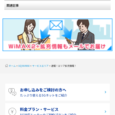
関連記事
北海道
2020年2月(2)
東北
2020年1月(2)
関東
2019年12月(2)
甲信越
2019年11月(2)
北陸
2019年10月(1)
東海
2019年9月(1)
近畿
ホーム
UQ WiMAX
サービスエリア
速報！エリア拡充情報！
2019年8月(2)
中国
2019年7月(2)
四国
お申し込みをご検討の方へ
2019年6月(1)
九州・沖縄
たっぷり使える
5Gネットをご紹介
2019年5月(1)
料金プラン・サービス
2019年4月(1)
5G対応ルーターの
ご契約プランをご紹介