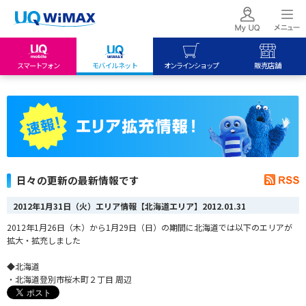
スマートフォン
モバイルネット
オンラインショップ
販売店舗
my UQ WiMAX
UQ mobile
UQ mobile
UQ WiMAX ご契約の方
オンラインショップ
販売店舗
My UQ mobile
UQ WiMAX
UQ WiMAX
UQ mobile ご契約の方
オンラインショップ
販売店舗
UQ mobile
日々の更新の最新情報です
データチャージサイト
2012年1月31日（火）エリア情報【北海道エリア】
2012.01.31
2012年1月26日（木）から1月29日（日）の期間に北海道では以下のエリアが
拡大・拡充しました
◆北海道
・北海道登別市桜木町２丁目 周辺