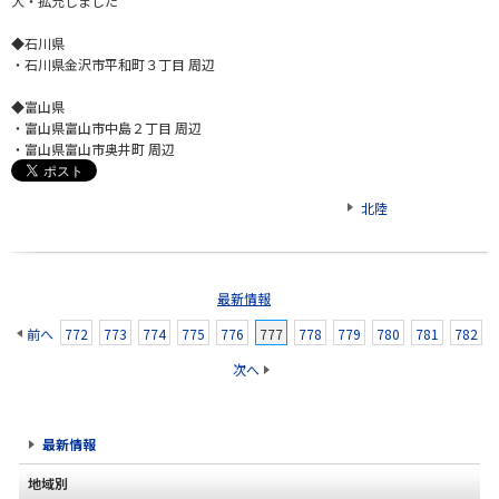
大・拡充しました
◆石川県
・石川県金沢市平和町３丁目 周辺
◆富山県
・富山県富山市中島２丁目 周辺
・富山県富山市奥井町 周辺
北陸
最新情報
前へ
772
773
774
775
776
777
778
779
780
781
782
次へ
最新情報
地域別