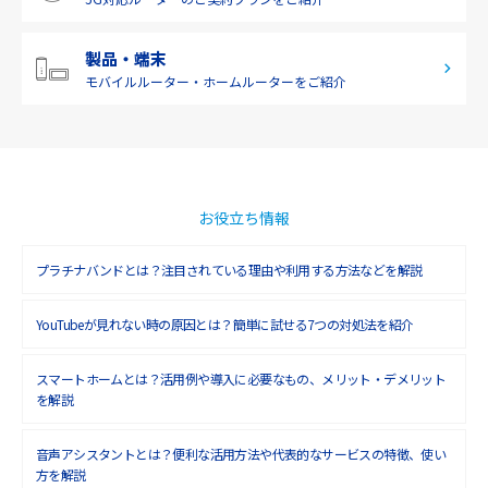
2019年3月(9)
2019年2月(7)
製品・端末
モバイルルーター・
ホームルーターをご紹介
2019年1月(6)
2018年12月(8)
2018年11月(5)
2018年10月(6)
お役立ち情報
2018年9月(5)
プラチナバンドとは？注目されている理由や利用する方法などを解説
2018年8月(4)
YouTubeが見れない時の原因とは？簡単に試せる7つの対処法を紹介
2018年7月(6)
2018年6月(6)
スマートホームとは？活用例や導入に必要なもの、メリット・デメリット
を解説
2018年5月(4)
音声アシスタントとは？便利な活用方法や代表的なサービスの特徴、使い
2018年4月(7)
方を解説