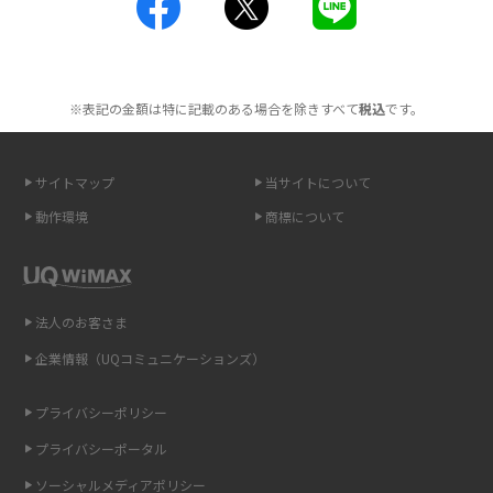
工事不要！置くだけWi-Fiの特徴は？メリット・デメリットや選び方を解説
2016年2月(6)
ポケット型Wi-Fiを月額なしで利用できるのはなぜ？メリット・デメリット
2016年1月(7)
も紹介
※表記の金額は特に記載のある場合を除きすべて
税込
です。
2015年12月(8)
無制限で利用できるポケット型Wi-Fiは？選び方や通信費を抑える方法も紹
2015年11月(6)
介
サイトマップ
当サイトについて
2015年10月(8)
ポケット型Wi-Fi（モバイルWi-Fi）とは？おススメする方の特徴や選び方を
動作環境
商標について
解説
2015年9月(8)
2015年8月(7)
即日受け取りできるポケット型Wi-Fiはある？すぐに使うための方法や注意
点も解説
2015年7月(9)
法人のお客さま
2015年6月(8)
企業情報（UQコミュニケーションズ）
ONU（光回線終端装置）とは？モデム・ルーター・ホームゲートウェイと
の違いを解説
2015年5月(7)
プライバシーポリシー
2015年4月(7)
ギガバイト（GB）とは？1GBの目安やギガが足りない時の対処法を紹介
プライバシーポータル
2015年3月(9)
ソーシャルメディアポリシー