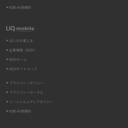
Wi-Fi 6とは？Wi-Fi 5との違いやメリットと注意点、規格の種類も解説
2015年2月(7)
約款•利用規約
テザリングはWi-Fiとどう違う？接続方法や注意点を解説！
2015年1月(8)
2014年12月(8)
Wi-Fiを自宅に設置する方法は？必要なことやポイントも紹介
2014年11月(8)
法人のお客さま
光ファイバーとは？仕組みやメリット・デメリットを初心者向けにわかり
2014年10月(9)
やすく解説
企業情報（KDDI）
KDDIホーム
2014年9月(9)
ストリーミング再生とは？ダウンロードとの違いやメリット・デメリット
KDDIサイトマップ
を解説
2014年8月(7)
2014年7月(9)
プライバシーポリシー
6Gとはどんな通信技術？Beyond 5Gや実用化の課題などを解説
2014年6月(7)
プライバシーポータル
引っ越し費用の相場は？ひとり暮らしや家族の場合の目安や費用を抑える
2014年5月(7)
ソーシャルメディアポリシー
方法を解説
約款•利用規約
2014年4月(9)
スマホがWi-Fiにつながらない原因は？すぐに試せる対処法も紹介！
2014年3月(9)