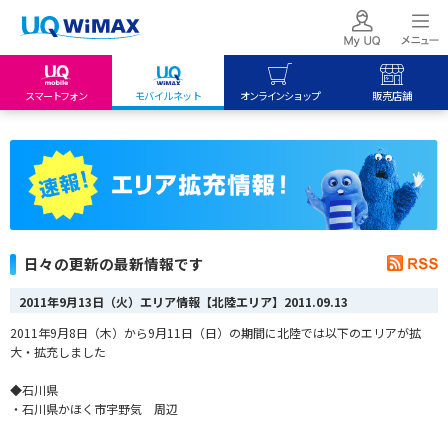
スマートフォン
モバイルネット
オンラインショップ
販売店舗
my UQ WiMAX
UQ mobile
UQ mobile
UQ WiMAX ご契約の方
オンラインショップ
販売店舗
My UQ mobile
UQ WiMAX
UQ WiMAX
UQ mobile ご契約の方
オンラインショップ
販売店舗
UQ mobile
日々の更新の最新情報です
データチャージサイト
2011年9月13日（火）エリア情報【北陸エリア】
2011.09.13
2011年9月8日（木）から9月11日（日）の期間に北陸では以下のエリアが拡
大・拡充しました
◆石川県
・石川県かほく市宇野気 周辺