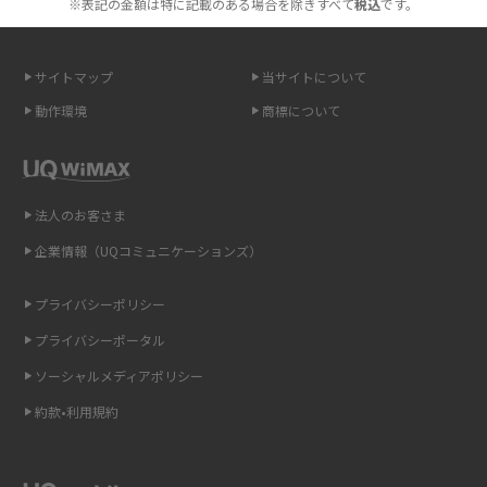
※表記の金額は特に記載のある場合を除きすべて
税込
です。
2015年12月(8)
無制限で利用できるポケット型Wi-Fiは？選び方や通信費を抑える方法も紹
2015年11月(6)
介
サイトマップ
当サイトについて
2015年10月(8)
ポケット型Wi-Fi（モバイルWi-Fi）とは？おススメする方の特徴や選び方を
動作環境
商標について
解説
2015年9月(8)
2015年8月(7)
即日受け取りできるポケット型Wi-Fiはある？すぐに使うための方法や注意
点も解説
2015年7月(9)
法人のお客さま
2015年6月(8)
企業情報（UQコミュニケーションズ）
ONU（光回線終端装置）とは？モデム・ルーター・ホームゲートウェイと
の違いを解説
2015年5月(7)
プライバシーポリシー
2015年4月(7)
ギガバイト（GB）とは？1GBの目安やギガが足りない時の対処法を紹介
プライバシーポータル
2015年3月(9)
ソーシャルメディアポリシー
Wi-Fi 6とは？Wi-Fi 5との違いやメリットと注意点、規格の種類も解説
2015年2月(7)
約款•利用規約
テザリングはWi-Fiとどう違う？接続方法や注意点を解説！
2015年1月(8)