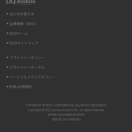
2014年12月(8)
Wi-Fiを自宅に設置する方法は？必要なことやポイントも紹介
2014年11月(8)
法人のお客さま
光ファイバーとは？仕組みやメリット・デメリットを初心者向けにわかり
2014年10月(9)
やすく解説
企業情報（KDDI）
KDDIホーム
2014年9月(9)
ストリーミング再生とは？ダウンロードとの違いやメリット・デメリット
KDDIサイトマップ
を解説
2014年8月(7)
2014年7月(9)
プライバシーポリシー
6Gとはどんな通信技術？Beyond 5Gや実用化の課題などを解説
2014年6月(7)
プライバシーポータル
引っ越し費用の相場は？ひとり暮らしや家族の場合の目安や費用を抑える
2014年5月(7)
ソーシャルメディアポリシー
方法を解説
約款•利用規約
2014年4月(9)
スマホがWi-Fiにつながらない原因は？すぐに試せる対処法も紹介！
2014年3月(9)
COPYRIGHT © KDDI CORPORATION, ALL RIGHTS RESERVED.
UQ WiMAXの評判は？特徴やメリット・デメリットを口コミと併せて紹介
2014年2月(5)
Copyright © UQ Communications Inc. all rights reserved.
©PINK GACHA&BLUE MUKU
©BLUE GACHAMUKU
2014年1月(1)
アップロードが遅い原因とは？起こり得る問題と解決方法を解説