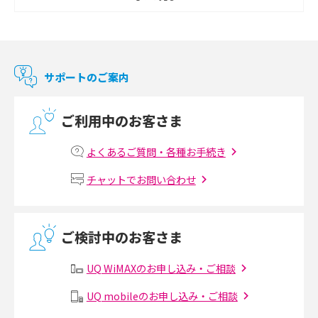
2017年12月(9)
Chromecast（クロームキャスト）とは？接続方法や基本的な使い方を解説
2017年11月(4)
マンションで使えるWi-Fiは？種類ごとの特徴や選び方を紹介
2017年10月(4)
サポートのご案内
2017年9月(6)
光回線の速度の目安は？測定方法や遅い時の対策方法も紹介
ご利用中のお客さま
2017年8月(4)
マンションで光回線の利用を始める手順は？設備状況の確認方法も解説
2017年7月(6)
よくあるご質問・各種お手続き
Wi-Fiルーターの設定方法をわかりやすく解説！事前に準備すべきものも紹
2017年6月(6)
チャットでお問い合わせ
介
2017年5月(5)
無線LANとは？メリット・デメリットや接続方法を解説
2017年4月(8)
ご検討中のお客さま
2017年3月(9)
有線LANとは？無線LANとの違いやメリット・デメリットを解説
UQ WiMAXのお申し込み・ご相談
2017年2月(7)
メッシュWi-Fiとは？仕組みやメリット・デメリット、中継機との違いを解
UQ mobileのお申し込み・ご相談
2017年1月(6)
説