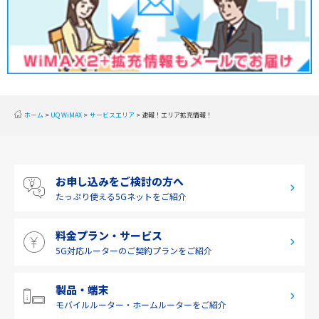
関東
2019年12月(2)
甲信越
2019年11月(2)
北陸
2019年10月(1)
東海
2019年9月(1)
近畿
ホーム
UQ WiMAX
サービスエリア
速報！エリア拡充情報！
2019年8月(2)
中国
2019年7月(2)
四国
お申し込みをご検討の方へ
2019年6月(1)
九州・沖縄
たっぷり使える
5Gネットをご紹介
2019年5月(1)
料金プラン・サービス
2019年4月(1)
5G対応ルーターの
ご契約プランをご紹介
2019年3月(9)
2019年2月(7)
製品・端末
モバイルルーター・
ホームルーターをご紹介
2019年1月(6)