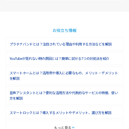
2018年12月(8)
2018年11月(5)
2018年10月(6)
お役立ち情報
2018年9月(5)
プラチナバンドとは？注目されている理由や利用する方法などを解説
2018年8月(4)
YouTubeが見れない時の原因とは？簡単に試せる7つの対処法を紹介
2018年7月(6)
2018年6月(6)
スマートホームとは？活用例や導入に必要なもの、メリット・デメリット
を解説
2018年5月(4)
音声アシスタントとは？便利な活用方法や代表的なサービスの特徴、使い
2018年4月(7)
方を解説
2018年3月(8)
スマートロックとは？導入するメリットやデメリット、選び方を解説
2018年2月(6)
2018年1月(5)
スマートテレビとは？特徴や選び方、使い方をわかりやすく解説
もっと見る