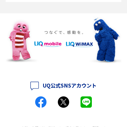
2016年12月(5)
ポケット型Wi-Fiの使い方は？基本的な手順やつながらない時の対処法を紹
介
2016年11月(7)
2016年10月(8)
ポケット型Wi-Fiをレンタルするメリットとは？選び方や向いている方の特
徴も紹介
2016年9月(8)
2016年8月(12)
持ち運びできるポケット型Wi-Fiのおススメの選び方は？メリット・デメリ
ットも紹介
2016年7月(7)
2016年6月(5)
ポケット型Wi-Fiはクレカなしでも利用できる？口座振替の方法や注意点も
解説
2016年5月(2)
UQ公式SNSアカウント
ポケット型Wi-Fiとは？通信の仕組みやメリット・デメリットを解説
2016年4月(3)
2016年3月(8)
工事不要！置くだけWi-Fiの特徴は？メリット・デメリットや選び方を解説
2016年2月(6)
ポケット型Wi-Fiを月額なしで利用できるのはなぜ？メリット・デメリット
2016年1月(7)
も紹介