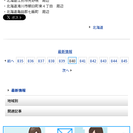
・北海道江別市元野幌 周辺
・北海道滝川市朝日町東４丁目 周辺
・北海道亀田郡七飯町 周辺
北海道
最新情報
前へ
835
836
837
838
839
840
841
842
843
844
845
次へ
最新情報
地域別
関連記事
北海道
2020年2月(2)
東北
2020年1月(2)