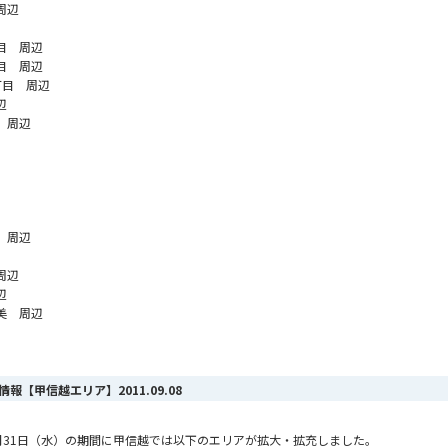
周辺
目 周辺
目 周辺
丁目 周辺
辺
 周辺
 周辺
周辺
辺
美 周辺
ア情報【甲信越エリア】
2011.09.08
ら8月31日（水）の期間に甲信越では以下のエリアが拡大・拡充しました。