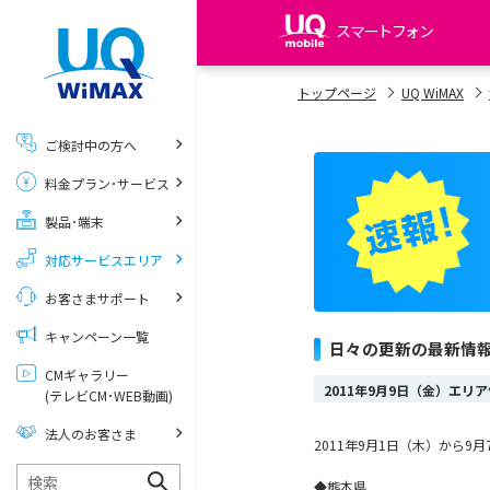
スマートフォン
my UQ WiMAX
トップページ
UQ WiMAX
UQ WiMAX ご契約の方
ご検討中の方へ
My UQ mobile
料金プラン･サービス
UQ mobile ご契約の方
製品･端末
UQ mobile
データチャージサイト
対応サービスエリア
お客さまサポート
キャンペーン一覧
日々の更新の最新情
CMギャラリー
2011年9月9日（金）エ
(テレビCM･WEB動画)
法人のお客さま
2011年9月1日（木）から
◆熊本県