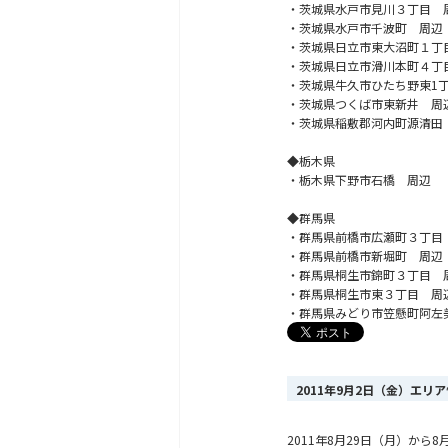
・茨城県水戸市見川３丁目 
・茨城県水戸市千波町 周辺
・茨城県日立市東大沼町１丁
・茨城県日立市滑川本町４丁
・茨城県牛久市ひたち野東1
・茨城県つくば市東新井 周
・茨城県稲敷郡河内町源清田
◆栃木県
・栃木県下野市石橋 周辺
◆群馬県
・群馬県前橋市広瀬町３丁目
・群馬県前橋市新堀町 周辺
・群馬県桐生市錦町３丁目 
・群馬県桐生市東３丁目 周
・群馬県みどり市笠懸町阿左
2011年9月2日（金）エリ
2011年8月29日（月）か