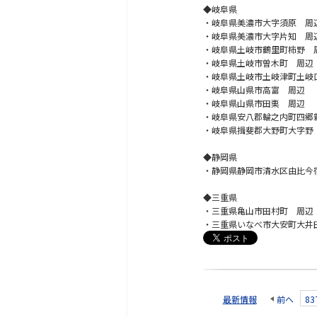
◆岐阜県
・岐阜県美濃市大字須原 周
・岐阜県美濃市大字片知 周
・岐阜県土岐市鶴里町柿野 
・岐阜県土岐市曽木町 周辺
・岐阜県土岐市土岐津町土岐
・岐阜県山県市高富 周辺
・岐阜県山県市田栗 周辺
・岐阜県安八郡輪之内町四郷
・岐阜県揖斐郡大野町大字野
◆静岡県
・静岡県静岡市清水区由比今
◆三重県
・三重県亀山市田村町 周辺
・三重県いなべ市大安町大井
最新情報
前へ
83