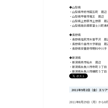
◆山梨県
・山梨県甲府市国玉町 周辺
・山梨県甲斐市竜王 周辺
・山梨県上野原市上野原 周
・山梨県南巨摩郡富士川町青
◆長野県
・長野県塩尻市木曽平沢 周
・長野県千曲市大字新田 周
・長野県安曇野市明科中川手
◆新潟県
・新潟県燕市杣木 周辺
・新潟県糸魚川市寺町３丁目
・新潟県糸魚川市横町５丁目
2011年9月2日（金）エリ
2011年8月29日（月）か