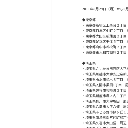
2011年8月29日（月）か
◆東京都
・東京都新宿区上落合２丁目
・東京都目黒区中町２丁目 
・東京都大田区新蒲田２丁目
・東京都足立区千住５丁目 
・東京都府中市若松町２丁目
・東京都東大和市湖畔２丁目
◆埼玉県
・埼玉県さいたま市西区大字
・埼玉県川越市大字安比奈新
・埼玉県所沢市並木８丁目 
・埼玉県入間市黒須1丁目 
・埼玉県越谷市相模町３丁目
・埼玉県新座市堀ノ内１丁目
・埼玉県桶川市大字坂田 周
・埼玉県八潮市大字八條 周
・埼玉県ふじみ野市緑ヶ丘１
・埼玉県南埼玉郡宮代町和戸
・埼玉県久喜市太田袋 周辺