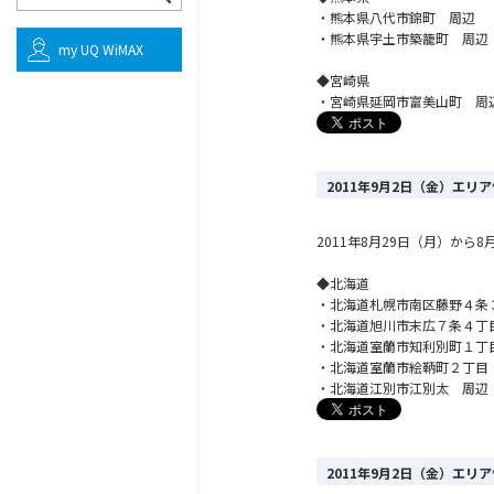
・熊本県八代市錦町 周辺
・熊本県宇土市築籠町 周辺
my UQ WiMAX
◆宮崎県
・宮崎県延岡市富美山町 周
2011年9月2日（金）エリ
2011年8月29日（月）か
◆北海道
・北海道札幌市南区藤野４条
・北海道旭川市末広７条４丁
・北海道室蘭市知利別町１丁
・北海道室蘭市絵鞆町２丁目
・北海道江別市江別太 周辺
2011年9月2日（金）エリ