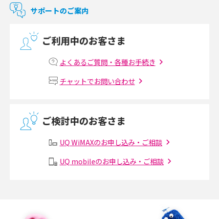
マンションで使えるWi-Fiは？種類ごとの特徴や選び方を紹介
2017年10月(4)
サポートのご案内
2017年9月(6)
光回線の速度の目安は？測定方法や遅い時の対策方法も紹介
ご利用中のお客さま
2017年8月(4)
マンションで光回線の利用を始める手順は？設備状況の確認方法も解説
2017年7月(6)
よくあるご質問・各種お手続き
Wi-Fiルーターの設定方法をわかりやすく解説！事前に準備すべきものも紹
2017年6月(6)
チャットでお問い合わせ
介
2017年5月(5)
無線LANとは？メリット・デメリットや接続方法を解説
2017年4月(8)
ご検討中のお客さま
2017年3月(9)
有線LANとは？無線LANとの違いやメリット・デメリットを解説
UQ WiMAXのお申し込み・ご相談
2017年2月(7)
メッシュWi-Fiとは？仕組みやメリット・デメリット、中継機との違いを解
UQ mobileのお申し込み・ご相談
2017年1月(6)
説
2016年12月(5)
ポケット型Wi-Fiの使い方は？基本的な手順やつながらない時の対処法を紹
介
2016年11月(7)