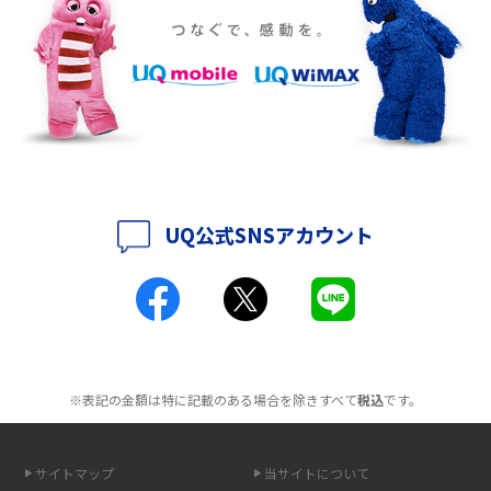
2016年10月(8)
ポケット型Wi-Fiをレンタルするメリットとは？選び方や向いている方の特
徴も紹介
2016年9月(8)
2016年8月(12)
持ち運びできるポケット型Wi-Fiのおススメの選び方は？メリット・デメリ
ットも紹介
2016年7月(7)
2016年6月(5)
ポケット型Wi-Fiはクレカなしでも利用できる？口座振替の方法や注意点も
解説
2016年5月(2)
UQ公式SNSアカウント
ポケット型Wi-Fiとは？通信の仕組みやメリット・デメリットを解説
2016年4月(3)
2016年3月(8)
工事不要！置くだけWi-Fiの特徴は？メリット・デメリットや選び方を解説
2016年2月(6)
ポケット型Wi-Fiを月額なしで利用できるのはなぜ？メリット・デメリット
2016年1月(7)
も紹介
※表記の金額は特に記載のある場合を除きすべて
税込
です。
2015年12月(8)
無制限で利用できるポケット型Wi-Fiは？選び方や通信費を抑える方法も紹
2015年11月(6)
介
サイトマップ
当サイトについて
2015年10月(8)