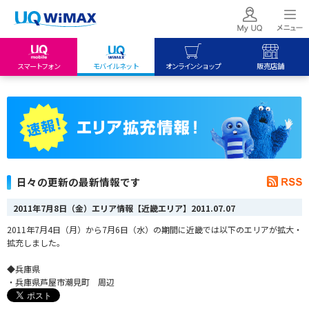
スマートフォン
モバイルネット
オンラインショップ
販売店舗
my UQ WiMAX
UQ mobile
UQ mobile
UQ WiMAX ご契約の方
オンラインショップ
販売店舗
My UQ mobile
UQ WiMAX
UQ WiMAX
UQ mobile ご契約の方
オンラインショップ
販売店舗
UQ mobile
日々の更新の最新情報です
データチャージサイト
2011年7月8日（金）エリア情報【近畿エリア】
2011.07.07
2011年7月4日（月）から7月6日（水）の期間に近畿では以下のエリアが拡大・
拡充しました。
◆兵庫県
・兵庫県芦屋市潮見町 周辺