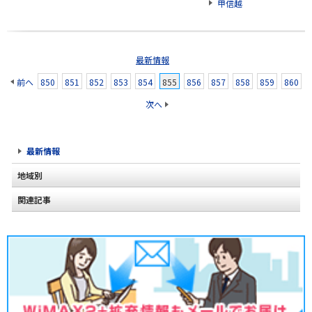
甲信越
最新情報
前へ
850
851
852
853
854
855
856
857
858
859
860
次へ
最新情報
地域別
関連記事
北海道
2020年2月(2)
東北
2020年1月(2)
関東
2019年12月(2)
甲信越
2019年11月(2)
北陸