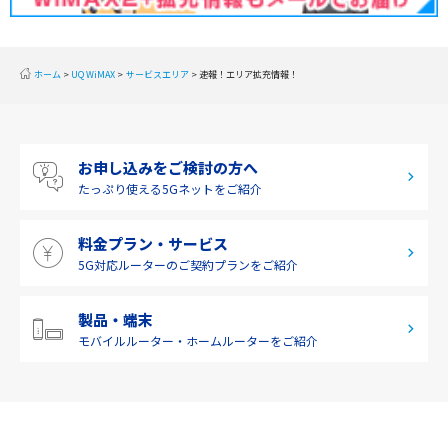
2019年10月(1)
東海
2019年9月(1)
近畿
ホーム
UQ WiMAX
サービスエリア
速報！エリア拡充情報！
2019年8月(2)
中国
2019年7月(2)
四国
お申し込みをご検討の方へ
2019年6月(1)
九州・沖縄
たっぷり使える
5Gネットをご紹介
2019年5月(1)
料金プラン・サービス
2019年4月(1)
5G対応ルーターの
ご契約プランをご紹介
2019年3月(9)
2019年2月(7)
製品・端末
モバイルルーター・
ホームルーターをご紹介
2019年1月(6)
2018年12月(8)
2018年11月(5)