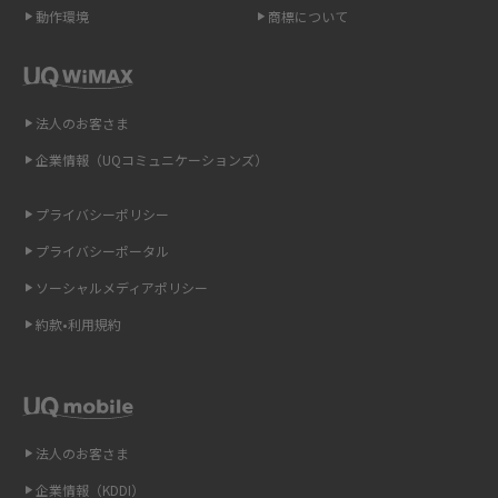
ポケット型Wi-Fi（モバイルWi-Fi）とは？おススメする方の特徴や選び方を
動作環境
商標について
解説
2015年9月(8)
2015年8月(7)
即日受け取りできるポケット型Wi-Fiはある？すぐに使うための方法や注意
点も解説
2015年7月(9)
法人のお客さま
2015年6月(8)
企業情報（UQコミュニケーションズ）
ONU（光回線終端装置）とは？モデム・ルーター・ホームゲートウェイと
の違いを解説
2015年5月(7)
プライバシーポリシー
2015年4月(7)
ギガバイト（GB）とは？1GBの目安やギガが足りない時の対処法を紹介
プライバシーポータル
2015年3月(9)
ソーシャルメディアポリシー
Wi-Fi 6とは？Wi-Fi 5との違いやメリットと注意点、規格の種類も解説
2015年2月(7)
約款•利用規約
テザリングはWi-Fiとどう違う？接続方法や注意点を解説！
2015年1月(8)
2014年12月(8)
Wi-Fiを自宅に設置する方法は？必要なことやポイントも紹介
2014年11月(8)
法人のお客さま
光ファイバーとは？仕組みやメリット・デメリットを初心者向けにわかり
2014年10月(9)
やすく解説
企業情報（KDDI）