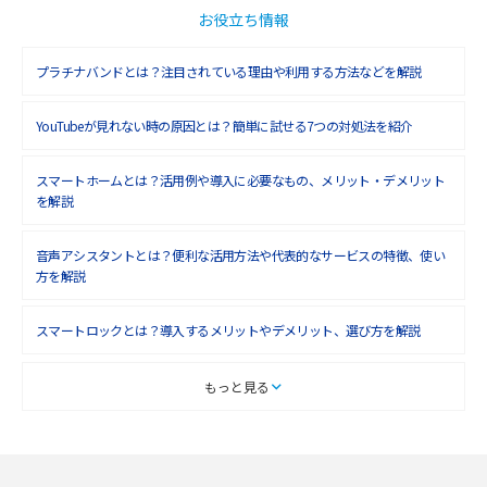
2018年10月(6)
お役立ち情報
2018年9月(5)
プラチナバンドとは？注目されている理由や利用する方法などを解説
2018年8月(4)
YouTubeが見れない時の原因とは？簡単に試せる7つの対処法を紹介
2018年7月(6)
2018年6月(6)
スマートホームとは？活用例や導入に必要なもの、メリット・デメリット
を解説
2018年5月(4)
音声アシスタントとは？便利な活用方法や代表的なサービスの特徴、使い
2018年4月(7)
方を解説
2018年3月(8)
スマートロックとは？導入するメリットやデメリット、選び方を解説
2018年2月(6)
2018年1月(5)
スマートテレビとは？特徴や選び方、使い方をわかりやすく解説
もっと見る
2017年12月(9)
Chromecast（クロームキャスト）とは？接続方法や基本的な使い方を解説
2017年11月(4)