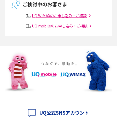
ご検討中のお客さま
2017年3月(9)
有線LANとは？無線LANとの違いやメリット・デメリットを解説
UQ WiMAXのお申し込み・ご相談
2017年2月(7)
メッシュWi-Fiとは？仕組みやメリット・デメリット、中継機との違いを解
UQ mobileのお申し込み・ご相談
2017年1月(6)
説
2016年12月(5)
ポケット型Wi-Fiの使い方は？基本的な手順やつながらない時の対処法を紹
介
2016年11月(7)
2016年10月(8)
ポケット型Wi-Fiをレンタルするメリットとは？選び方や向いている方の特
徴も紹介
2016年9月(8)
2016年8月(12)
持ち運びできるポケット型Wi-Fiのおススメの選び方は？メリット・デメリ
ットも紹介
2016年7月(7)
2016年6月(5)
ポケット型Wi-Fiはクレカなしでも利用できる？口座振替の方法や注意点も
解説
2016年5月(2)
UQ公式SNSアカウント
ポケット型Wi-Fiとは？通信の仕組みやメリット・デメリットを解説
2016年4月(3)