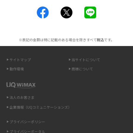
2016年3月(8)
工事不要！置くだけWi-Fiの特徴は？メリット・デメリットや選び方を解説
2016年2月(6)
ポケット型Wi-Fiを月額なしで利用できるのはなぜ？メリット・デメリット
2016年1月(7)
も紹介
※表記の金額は特に記載のある場合を除きすべて
税込
です。
2015年12月(8)
無制限で利用できるポケット型Wi-Fiは？選び方や通信費を抑える方法も紹
2015年11月(6)
介
サイトマップ
当サイトについて
2015年10月(8)
ポケット型Wi-Fi（モバイルWi-Fi）とは？おススメする方の特徴や選び方を
動作環境
商標について
解説
2015年9月(8)
2015年8月(7)
即日受け取りできるポケット型Wi-Fiはある？すぐに使うための方法や注意
点も解説
2015年7月(9)
法人のお客さま
2015年6月(8)
企業情報（UQコミュニケーションズ）
ONU（光回線終端装置）とは？モデム・ルーター・ホームゲートウェイと
の違いを解説
2015年5月(7)
プライバシーポリシー
2015年4月(7)
ギガバイト（GB）とは？1GBの目安やギガが足りない時の対処法を紹介
プライバシーポータル