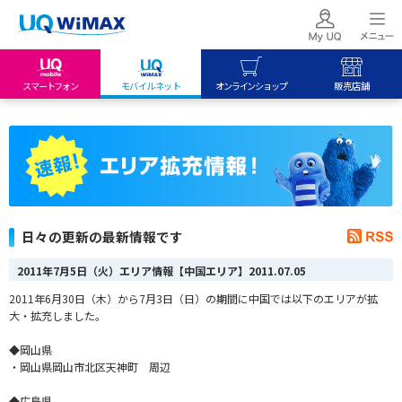
スマートフォン
モバイルネット
オンラインショップ
販売店舗
my UQ WiMAX
UQ mobile
UQ mobile
UQ WiMAX ご契約の方
オンラインショップ
販売店舗
My UQ mobile
UQ WiMAX
UQ WiMAX
UQ mobile ご契約の方
オンラインショップ
販売店舗
UQ mobile
日々の更新の最新情報です
データチャージサイト
2011年7月5日（火）エリア情報【中国エリア】
2011.07.05
2011年6月30日（木）から7月3日（日）の期間に中国では以下のエリアが拡
大・拡充しました。
◆岡山県
・岡山県岡山市北区天神町 周辺
◆広島県