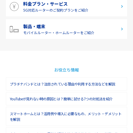
料金プラン・サービス
2019年4月(1)
5G対応ルーターの
ご契約プランをご紹介
2019年3月(9)
2019年2月(7)
製品・端末
モバイルルーター・
ホームルーターをご紹介
2019年1月(6)
2018年12月(8)
2018年11月(5)
2018年10月(6)
お役立ち情報
2018年9月(5)
プラチナバンドとは？注目されている理由や利用する方法などを解説
2018年8月(4)
YouTubeが見れない時の原因とは？簡単に試せる7つの対処法を紹介
2018年7月(6)
2018年6月(6)
スマートホームとは？活用例や導入に必要なもの、メリット・デメリット
を解説
2018年5月(4)