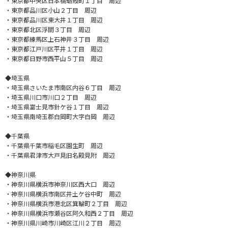
・東京都中央区日本橋蛎殻町１丁目 周辺
・東京都品川区小山２丁目 周辺
・東京都品川区東大井１丁目 周辺
・東京都北区浮間３丁目 周辺
・東京都練馬区上石神井３丁目 周辺
・東京都江戸川区平井１丁目 周辺
・東京都日野市西平山５丁目 周辺
◆埼玉県
・埼玉県さいたま市南区内谷６丁目 周辺
・埼玉県川口市川口２丁目 周辺
・埼玉県富士見市針ケ谷１丁目 周辺
・埼玉県南埼玉郡白岡町大字白岡 周辺
◆千葉県
・千葉県千葉市稲毛区園生町 周辺
・千葉県君津市大戸見旧名殿見附 周辺
◆神奈川県
・神奈川県横浜市神奈川区西大口 周辺
・神奈川県横浜市南区井土ケ谷中町 周辺
・神奈川県横浜市港北区箕輪町２丁目 周辺
・神奈川県横浜市瀬谷区阿久和西２丁目 周辺
・神奈川県川崎市川崎区江川２丁目 周辺