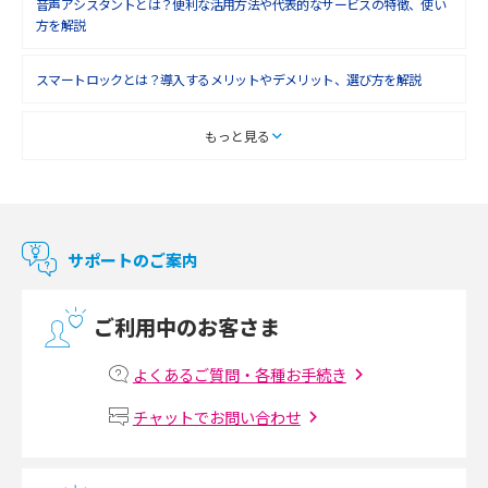
音声アシスタントとは？便利な活用方法や代表的なサービスの特徴、使い
2018年4月(7)
方を解説
2018年3月(8)
スマートロックとは？導入するメリットやデメリット、選び方を解説
2018年2月(6)
2018年1月(5)
スマートテレビとは？特徴や選び方、使い方をわかりやすく解説
もっと見る
2017年12月(9)
Chromecast（クロームキャスト）とは？接続方法や基本的な使い方を解説
2017年11月(4)
マンションで使えるWi-Fiは？種類ごとの特徴や選び方を紹介
2017年10月(4)
サポートのご案内
2017年9月(6)
光回線の速度の目安は？測定方法や遅い時の対策方法も紹介
ご利用中のお客さま
2017年8月(4)
マンションで光回線の利用を始める手順は？設備状況の確認方法も解説
2017年7月(6)
よくあるご質問・各種お手続き
Wi-Fiルーターの設定方法をわかりやすく解説！事前に準備すべきものも紹
2017年6月(6)
チャットでお問い合わせ
介
2017年5月(5)
無線LANとは？メリット・デメリットや接続方法を解説
2017年4月(8)