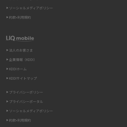
2015年3月(9)
ソーシャルメディアポリシー
Wi-Fi 6とは？Wi-Fi 5との違いやメリットと注意点、規格の種類も解説
2015年2月(7)
約款•利用規約
テザリングはWi-Fiとどう違う？接続方法や注意点を解説！
2015年1月(8)
2014年12月(8)
Wi-Fiを自宅に設置する方法は？必要なことやポイントも紹介
2014年11月(8)
法人のお客さま
光ファイバーとは？仕組みやメリット・デメリットを初心者向けにわかり
2014年10月(9)
やすく解説
企業情報（KDDI）
KDDIホーム
2014年9月(9)
ストリーミング再生とは？ダウンロードとの違いやメリット・デメリット
KDDIサイトマップ
を解説
2014年8月(7)
2014年7月(9)
プライバシーポリシー
6Gとはどんな通信技術？Beyond 5Gや実用化の課題などを解説
2014年6月(7)
プライバシーポータル
引っ越し費用の相場は？ひとり暮らしや家族の場合の目安や費用を抑える
2014年5月(7)
ソーシャルメディアポリシー
方法を解説
約款•利用規約
2014年4月(9)
スマホがWi-Fiにつながらない原因は？すぐに試せる対処法も紹介！