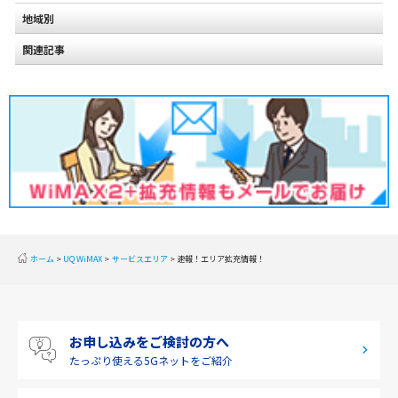
地域別
関連記事
北海道
2020年2月(2)
東北
2020年1月(2)
関東
2019年12月(2)
甲信越
2019年11月(2)
北陸
2019年10月(1)
東海
2019年9月(1)
近畿
ホーム
UQ WiMAX
サービスエリア
速報！エリア拡充情報！
2019年8月(2)
中国
2019年7月(2)
四国
お申し込みをご検討の方へ
2019年6月(1)
九州・沖縄
たっぷり使える
5Gネットをご紹介
2019年5月(1)