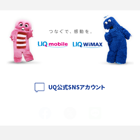
Discord（ディスコード）とは？使い方や用語の意味、便利な機能を解説
iPhone 16eとiPhone SE（第3世代）の違いは？サイズやスペックを比較して解説
iPhone 16eとiPhone 14を徹底比較！スペック・機能の違いをわかりやすく紹介
iPhone 16シリーズのモデルを比較！価格・サイズ・カメラ性能の違いを徹底解説
iPhone 16とiPhone 15の違いは？カメラ・スペック・機能を徹底比較
iPhoneの機種変更のやり方は？事前準備・手順やデータ移行方法をわかりやす
く解説
UQ公式SNSアカウント
スマホが高い理由は？購入費用を抑える方法や端末を選ぶ時の注意点を解説！
Androidスマホとは？特徴やメリット・デメリット、おススメ機種を紹介
高校生にスマホ制限は必要？所持率やメリット・デメリットを詳しく紹介