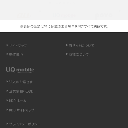
選べる通信ブランド
スマホのネット通信速度が遅い原因は？すぐできる対処法や見直すポイントを解
説
スマホや携帯端末の通信速度制限とは？回避のコツや解除のタイミング・方法
※表記の金額は特に記載のある場合を除きすべて
税込
です。
を解説
サイトマップ
当サイトについて
LINEの引き継ぎ方法は？対象データや事前準備・条件・注意点などを解説
動作環境
商標について
LINEの通知がこない時の原因と対処法9選！設定の確認手順も解説
非通知設定とは？184で電話をかける方法やiPhone・Androidの設定を解説
法人のお客さま
iCloudの使用容量を減らす9つの方法！使用状況の確認手順も紹介
企業情報（KDDI）
KDDIホーム
スマホのウィジェットとは？iPhone・Androidの設定方法やおススメを紹介
KDDIサイトマップ
リプライ機能とは？LINE、X（旧Twitter）、Instagram、TikTokで送る方法を解説
プライバシーポリシー