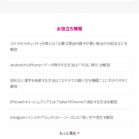
お役立ち情報
スマホのセキュリティ対策とは？必要な理由や調子が悪い場合の対処法などを
解説
AndroidからiPhoneへデータ移行する方法は？「iOSに移行」を解説
読めない漢字を検索する方法は？スマホでの調べ方を機種ごとにわかりやすく
解説
iPhoneのキャッシュクリアとは？SafariやChromeで消去する方法を解説
Instagram（インスタグラム）のストーリーズとは？使い方や見方を解説
ASMRとは？初心者向けの代表ジャンルや楽しみ方を解説
もっと見る