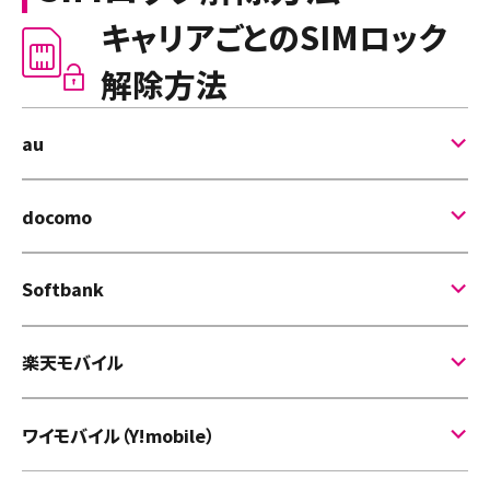
キャリアごとのSIMロック
解除方法
au
1
「
My au
」へアクセス
docomo
2
ログイン
1
「
My docomo
」へアクセス
3
「SIMロック解除のお手続き」に沿って手続きを行う
Softbank
2
dアカウントでログイン
1
「
My Softbank
」へアクセス
3
「お手続き」を選択
楽天モバイル
2
ログイン
4
「カテゴリから探す」＞「解約・その他」を選択
楽天モバイルで販売されている端末はSIMロックされており
3
画面右上の「メニュー」を選択
5
「SIMロック解除」を選択
ワイモバイル（Y!mobile）
ません。
4
「契約・オプション管理」を選択
6
「お手続きする」を選択
楽天モバイルでご購入いただいたお客さまはSIMロック解除
1
「
My Y!mobile
」へアクセス