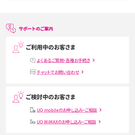
スマホのアラーム設定方法を解説！鳴らない原因と対処法、便利機能も紹介
LINEで友だちを削除する方法は？方法ごとの影響や復活・復元する方法も解説
サポートのご案内
プリペイドSIMとは？種類やメリット・デメリット、利用までの流れを解説
ご利用中のお客さま
MNOとは？MVNOやMVNEとの違いやメリット・デメリットを解説
よくあるご質問・各種お手続き
VPN接続とは？仕組みや必要性、メリット・デメリット、接続方法を解説
チャットでお問い合わせ
Threads（スレッズ）とは？主な機能や登録方法、投稿の仕方を解説
ご検討中のお客さま
Instagram（インスタグラム）でスクショするとバレる？バレるケースや撮り方も解
説
UQ mobileのお申し込み・ご相談
SMSとは？料金やできること、注意点や届かない時の対処法を解説
UQ WiMAXのお申し込み・ご相談