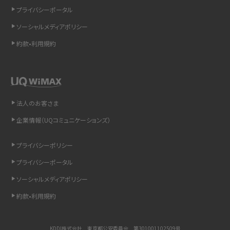
インスタのDMの送り方は？便利機能の使い方や注意点をわかりやすく解説
プライバシーポータル
ソーシャルメディアポリシー
Bluetooth®とは？Wi-Fiとの違いやスマホ・PCとの接続方法を解説
約款•利用規約
LINEで送信取り消しをする方法は？相手に知られるのか、削除との違いも紹介
「iPhoneを探す」の使い方と設定方法を紹介！ブラウザやアプリから探す方法を
詳しく解説
法人のお客さま
Wi-Fiを快適に使うための速度はどれくらい？用途別の目安・回線ごとの平均を
企業情報（UQコミュニケーションズ）
紹介
プライバシーポリシー
LINEの着信音や通知音の設定・変更方法を解説！鳴らない場合の対処法も紹介
プライバシーポータル
ソーシャルメディアポリシー
着信拒否とは？設定方法やブロックした番号の確認方法を解説
約款•利用規約
LINEでブロックされているか確認する方法は？手順や注意点を解説
KDDI株式会社 東京都公安委員会 第301001102509号