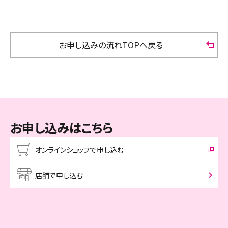
5
「その他のお手続き」＞「SIMロック解除」で「解除す
不要となります。
2
ログイン
る」を選択
3
画面上部の「契約確認・変更」を選択
お申し込みの流れTOPへ戻る
4
画面を最下部までスクロール
5
「関連メニュー」＞「SIMロック解除の手続き」を選択
お申し込みはこちら
オンラインショップで申し込む
店舗で申し込む