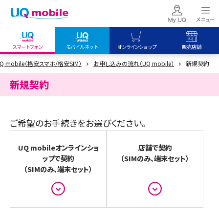
スマートフォン
モバイルネット
オンラインショップ
販売店舗
Q mobile（格安スマホ/格安SIM）
お申し込みの流れ（UQ mobile）
新規契約
my UQ WiMAX
UQ mobile
UQ mobile
UQ WiMAX ご契約の方
オンラインショップ
販売店舗
新規契約
My UQ mobile
UQ WiMAX
UQ WiMAX
UQ mobile ご契約の方
オンラインショップ
販売店舗
ご希望のお手続きをお選びください。
UQ mobile
データチャージサイト
UQ mobileオンラインショ
店舗で契約
ップで契約
（SIMのみ、端末セット）
（SIMのみ、端末セット）