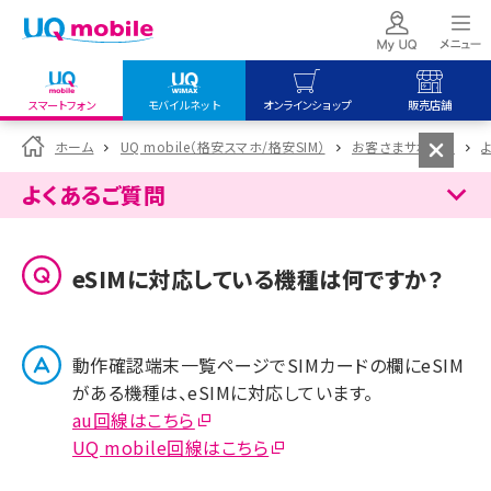
スマートフォン
モバイルネット
オンラインショップ
販売店舗
my UQ WiMAX
UQ mobile
UQ mobile
ホーム
UQ mobile（格安スマホ/格安SIM）
お客さまサポート
UQ WiMAX ご契約の方
オンラインショップ
販売店舗
よくあるご質問
My UQ mobile
UQ WiMAX
UQ WiMAX
UQ mobile ご契約の方
オンラインショップ
販売店舗
eSIMに対応している機種は何ですか？
UQ mobile
データチャージサイト
動作確認端末一覧ページでSIMカードの欄にeSIM
がある機種は、eSIMに対応しています。
au回線はこちら
UQ mobile回線はこちら