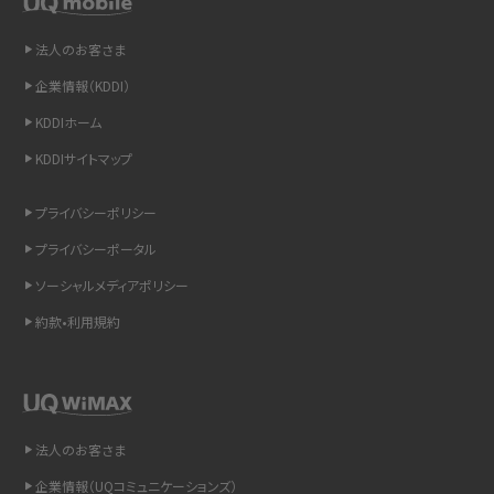
非通知設定とは？184で電話をかける方法やiPhone・Androidの設定を解説
法人のお客さま
企業情報（KDDI）
iCloudの使用容量を減らす9つの方法！使用状況の確認手順も紹介
KDDIホーム
スマホのウィジェットとは？iPhone・Androidの設定方法やおススメを紹介
KDDIサイトマップ
リプライ機能とは？LINE、X（旧Twitter）、Instagram、TikTokで送る方法を解説
プライバシーポリシー
プライバシーポータル
インスタのDMの送り方は？便利機能の使い方や注意点をわかりやすく解説
ソーシャルメディアポリシー
Bluetooth®とは？Wi-Fiとの違いやスマホ・PCとの接続方法を解説
約款•利用規約
LINEで送信取り消しをする方法は？相手に知られるのか、削除との違いも紹介
「iPhoneを探す」の使い方と設定方法を紹介！ブラウザやアプリから探す方法を
詳しく解説
法人のお客さま
企業情報（UQコミュニケーションズ）