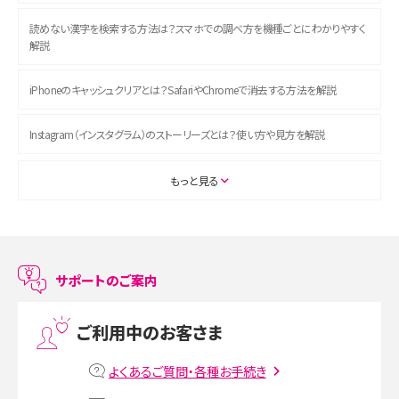
読めない漢字を検索する方法は？スマホでの調べ方を機種ごとにわかりやすく
解説
iPhoneのキャッシュクリアとは？SafariやChromeで消去する方法を解説
Instagram（インスタグラム）のストーリーズとは？使い方や見方を解説
ASMRとは？初心者向けの代表ジャンルや楽しみ方を解説
もっと見る
スマホのアラーム設定方法を解説！鳴らない原因と対処法、便利機能も紹介
LINEで友だちを削除する方法は？方法ごとの影響や復活・復元する方法も解説
サポートのご案内
プリペイドSIMとは？種類やメリット・デメリット、利用までの流れを解説
ご利用中のお客さま
MNOとは？MVNOやMVNEとの違いやメリット・デメリットを解説
よくあるご質問・各種お手続き