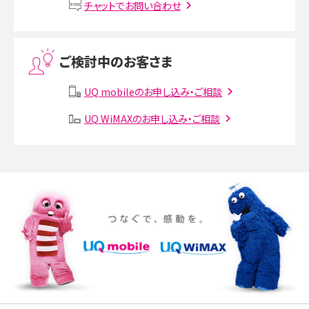
VPN接続とは？仕組みや必要性、メリット・デメリット、接続方法を解説
チャットでお問い合わせ
Threads（スレッズ）とは？主な機能や登録方法、投稿の仕方を解説
ご検討中のお客さま
Instagram（インスタグラム）でスクショするとバレる？バレるケースや撮り方も解
説
UQ mobileのお申し込み・ご相談
UQ WiMAXのお申し込み・ご相談
SMSとは？料金やできること、注意点や届かない時の対処法を解説
Discord（ディスコード）とは？使い方や用語の意味、便利な機能を解説
iPhone 16eとiPhone SE（第3世代）の違いは？サイズやスペックを比較して解説
iPhone 16eとiPhone 14を徹底比較！スペック・機能の違いをわかりやすく紹介
iPhone 16シリーズのモデルを比較！価格・サイズ・カメラ性能の違いを徹底解説
iPhone 16とiPhone 15の違いは？カメラ・スペック・機能を徹底比較