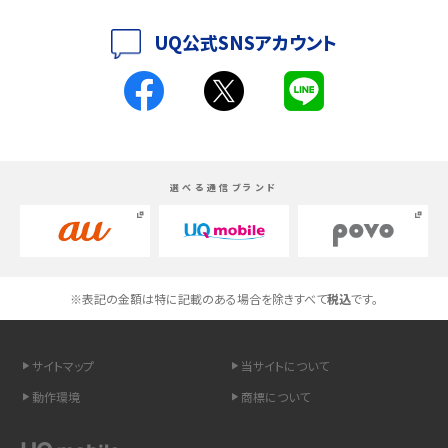
iPhoneの機種変更のやり方は？事前準備・手順やデータ移行方法をわかりやす
UQ公式SNSアカウント
く解説
スマホが高い理由は？購入費用を抑える方法や端末を選ぶ時の注意点を解説！
Androidスマホとは？特徴やメリット・デメリット、おススメ機種を紹介
選べる通信ブランド
高校生にスマホ制限は必要？所持率やメリット・デメリットを詳しく紹介
スマホのネット通信速度が遅い原因は？すぐできる対処法や見直すポイントを解
説
※表記の金額は特に記載のある場合を除きすべて
税込
です。
スマホや携帯端末の通信速度制限とは？回避のコツや解除のタイミング・方法
を解説
サイトマップ
当サイトについて
LINEの引き継ぎ方法は？対象データや事前準備・条件・注意点などを解説
動作環境
商標について
LINEの通知がこない時の原因と対処法9選！設定の確認手順も解説