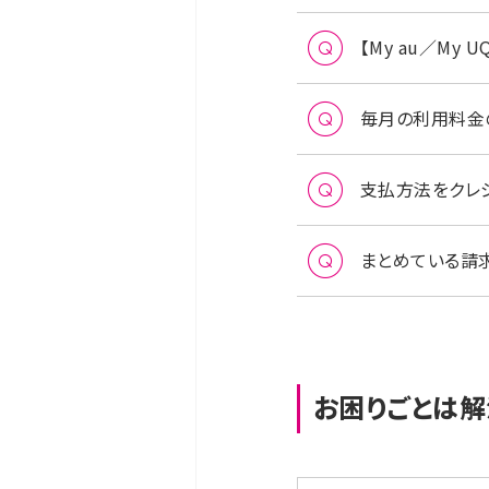
【My au／M
毎月の利用料金
支払方法をクレ
まとめている請
お困りごとは解