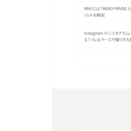
MNOとは？MVNOやMVNE
リットを解説
Instagram（インスタグラ
る？バレるケースや撮り方も
iPhone 16eとiPhone 
イズやスペックを比較して解
iPhone 16とiPhone 1
ク・機能を徹底比較
Androidスマホとは？特徴や
ススメ機種を紹介