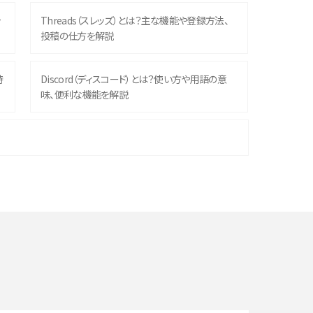
ッ
Threads（スレッズ）とは？主な機能や登録方法、
投稿の仕方を解説
時
Discord（ディスコード）とは？使い方や用語の意
味、便利な機能を解説
機
iPhone 16シリーズのモデルを比較！価格・サイズ・
カメラ性能の違いを徹底解説
や
スマホが高い理由は？購入費用を抑える方法や端
末を選ぶ時の注意点を解説！
デ
スマホのネット通信速度が遅い原因は？すぐできる
対処法や見直すポイントを解説