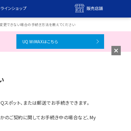
ンラインショップ
販売店舗
bile
UQ mobile
を変更できない場合の手続き方法を教えてください
ンショップ
販売店舗
UQ WiMAXはこちら
MAX
UQ WiMAX
ンショップ
販売店舗
い
ップ/UQスポット、または郵送でお手続きできます。
かのご契約に関してお手続き中の場合など、My