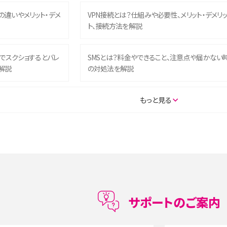
との違いやメリット・デメ
VPN接続とは？仕組みや必要性、メリット・デメリ
ト、接続方法を解説
ム）でスクショするとバレ
SMSとは？料金やできること、注意点や届かない
解説
の対処法を解説
SE（第3世代）の違いは？サ
iPhone 16eとiPhone 14を徹底比較！スペック・
もっと見る
説
能の違いをわかりやすく紹介
5の違いは？カメラ・スペッ
iPhoneの機種変更のやり方は？事前準備・手順
データ移行方法をわかりやすく解説
メリット・デメリット、お
高校生にスマホ制限は必要？所持率やメリット・
メリットを詳しく紹介
サポートのご案内