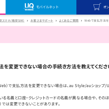
モバイルネット
オ
UQ mo
格安スマホ/格安SIM）
お客さまサポート
よくあるご質問
Webで支払方法
オンライ
UQ Wi
オンライ
方法を変更できない場合の手続き方法を教えてくださ
le（Web）で支払方法を変更できない場合は、au Style/auショ
いる名義と口座・クレジットカードの名義が異なる場合や、そのほ
Web）では変更できないことがあります。