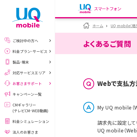
スマートフォン
my UQ WiMAX
ホーム
UQ mobile（
UQ WiMAX ご契約の方
ご検討中の方へ
よくあるご質問
My UQ mobile
料金プラン･サービス
UQ mobile ご契約の方
製品･端末
UQ mobile
データチャージサイト
対応サービスエリア
Webで支払
お客さまサポート
キャンペーン一覧
CMギャラリー
My UQ mobi
(テレビCM･WEB動画)
料金シミュレーション
請求先に設定して
UQ mobile（
法人のお客さま