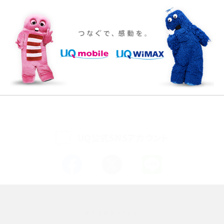
iPhone 16eとiPhone SE（第3世代）の違いは？サイズやスペックを比較して解説
iPhone 16eとiPhone 14を徹底比較！スペック・機能の違いをわかりやすく紹介
iPhone 16シリーズのモデルを比較！価格・サイズ・カメラ性能の違いを徹底解説
iPhone 16とiPhone 15の違いは？カメラ・スペック・機能を徹底比較
iPhoneの機種変更のやり方は？事前準備・手順やデータ移行方法をわかりやす
く解説
UQ公式SNSアカウント
スマホが高い理由は？購入費用を抑える方法や端末を選ぶ時の注意点を解説！
Androidスマホとは？特徴やメリット・デメリット、おススメ機種を紹介
高校生にスマホ制限は必要？所持率やメリット・デメリットを詳しく紹介
選べる通信ブランド
スマホのネット通信速度が遅い原因は？すぐできる対処法や見直すポイントを解