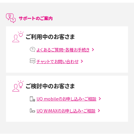
LINEで友だちを削除する方法は？方法ごとの影響や復活・復元する方法も解説
サポートのご案内
プリペイドSIMとは？種類やメリット・デメリット、利用までの流れを解説
ご利用中のお客さま
MNOとは？MVNOやMVNEとの違いやメリット・デメリットを解説
よくあるご質問・各種お手続き
VPN接続とは？仕組みや必要性、メリット・デメリット、接続方法を解説
チャットでお問い合わせ
Threads（スレッズ）とは？主な機能や登録方法、投稿の仕方を解説
ご検討中のお客さま
Instagram（インスタグラム）でスクショするとバレる？バレるケースや撮り方も解
説
UQ mobileのお申し込み・ご相談
SMSとは？料金やできること、注意点や届かない時の対処法を解説
UQ WiMAXのお申し込み・ご相談
Discord（ディスコード）とは？使い方や用語の意味、便利な機能を解説