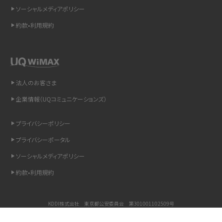
ソーシャルメディアポリシー
Bluetooth®とは？Wi-Fiとの違いやスマホ・PCとの接続方法を解説
約款•利用規約
LINEで送信取り消しをする方法は？相手に知られるのか、削除との違いも紹介
「iPhoneを探す」の使い方と設定方法を紹介！ブラウザやアプリから探す方法を
詳しく解説
法人のお客さま
Wi-Fiを快適に使うための速度はどれくらい？用途別の目安・回線ごとの平均を
企業情報（UQコミュニケーションズ）
紹介
プライバシーポリシー
LINEの着信音や通知音の設定・変更方法を解説！鳴らない場合の対処法も紹介
プライバシーポータル
ソーシャルメディアポリシー
着信拒否とは？設定方法やブロックした番号の確認方法を解説
約款•利用規約
LINEでブロックされているか確認する方法は？手順や注意点を解説
KDDI株式会社 東京都公安委員会 第301001102509号
iCloudとは？バックアップ設定方法や空き容量が足りない時の対処法を紹介