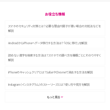
お役立ち情報
スマホのセキュリティ対策とは？必要な理由や調子が悪い場合の対処法などを
解説
AndroidからiPhoneへデータ移行する方法は？「iOSに移行」を解説
読めない漢字を検索する方法は？スマホでの調べ方を機種ごとにわかりやすく
解説
iPhoneのキャッシュクリアとは？SafariやChromeで消去する方法を解説
Instagram（インスタグラム）のストーリーズとは？使い方や見方を解説
ASMRとは？初心者向けの代表ジャンルや楽しみ方を解説
もっと見る
スマホのアラーム設定方法を解説！鳴らない原因と対処法、便利機能も紹介