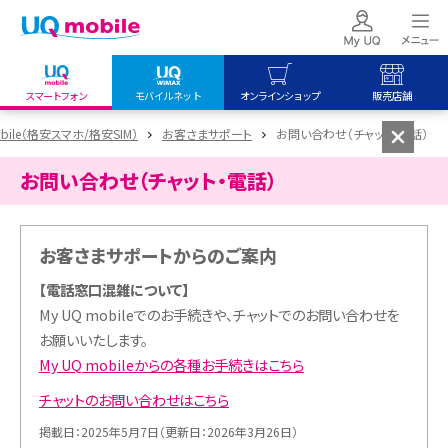
スマートフォン
モバイルネット
オンラインショップ
販売店舗
my UQ WiMAX
UQ mobile
UQ mobile
obile（格安スマホ/格安SIM）
お客さまサポート
お問い合わせ（チャット・電話）
UQ WiMAX ご契約の方
オンラインショップ
販売店舗
お問い合わせ（チャット・電話）
My UQ mobile
UQ WiMAX
UQ WiMAX
UQ mobile ご契約の方
オンラインショップ
販売店舗
お客さまサポートからのご案内
UQ mobile
データチャージサイト
【電話窓口混雑について】
My UQ mobileでのお手続きや、チャットでのお問い合わせを
お願いいたします。
My UQ mobileからの各種お手続きはこちら
チャットのお問い合わせはこちら
掲載日：2025年5月7日（更新日：2026年3月26日）