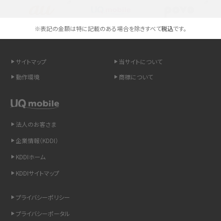
説
スマホや携帯端末の通信速度制限とは？回避のコツや解除のタイミング・方法
※表記の金額は特に記載のある場合を除きすべて
税込
です。
を解説
サイトマップ
当サイトについて
LINEの引き継ぎ方法は？対象データや事前準備・条件・注意点などを解説
動作環境
商標について
LINEの通知がこない時の原因と対処法9選！設定の確認手順も解説
非通知設定とは？184で電話をかける方法やiPhone・Androidの設定を解説
法人のお客さま
iCloudの使用容量を減らす9つの方法！使用状況の確認手順も紹介
企業情報（KDDI）
KDDIホーム
スマホのウィジェットとは？iPhone・Androidの設定方法やおススメを紹介
KDDIサイトマップ
リプライ機能とは？LINE、X（旧Twitter）、Instagram、TikTokで送る方法を解説
プライバシーポリシー
インスタのDMの送り方は？便利機能の使い方や注意点をわかりやすく解説
プライバシーポータル