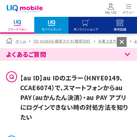
スマートフォン
モバイルネット
オンラインショップ
販売店舗
my UQ WiMAX
UQ mobile
UQ mobile
ホーム
UQ mobile（格安スマホ/格安SIM）
お客さまサポート
UQ WiMAX ご契約の方
オンラインショップ
販売店舗
よくあるご質問
My UQ mobile
UQ WiMAX
UQ WiMAX
UQ mobile ご契約の方
オンラインショップ
販売店舗
【au ID】au IDのエラー（HNYE0149、
UQ mobile
CCAE6074）で、スマートフォンからau
データチャージサイト
PAY（auかんたん決済）・au PAY アプリ
にログインできない時の対処方法を知り
たい