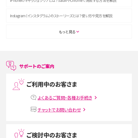
iPhoneのキャッシュクリアとは？SafariやChromeで消去する方法を解説
Instagram（インスタグラム）のストーリーズとは？使い方や見方を解説
ASMRとは？初心者向けの代表ジャンルや楽しみ方を解説
もっと見る
スマホのアラーム設定方法を解説！鳴らない原因と対処法、便利機能も紹介
LINEで友だちを削除する方法は？方法ごとの影響や復活・復元する方法も解説
サポートのご案内
プリペイドSIMとは？種類やメリット・デメリット、利用までの流れを解説
ご利用中のお客さま
MNOとは？MVNOやMVNEとの違いやメリット・デメリットを解説
よくあるご質問・各種お手続き
VPN接続とは？仕組みや必要性、メリット・デメリット、接続方法を解説
チャットでお問い合わせ
Threads（スレッズ）とは？主な機能や登録方法、投稿の仕方を解説
ご検討中のお客さま