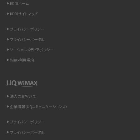
KDDIホーム
スマホのウィジェットとは？iPhone・Androidの設定方法やおススメを紹介
KDDIサイトマップ
リプライ機能とは？LINE、X（旧Twitter）、Instagram、TikTokで送る方法を解説
プライバシーポリシー
プライバシーポータル
インスタのDMの送り方は？便利機能の使い方や注意点をわかりやすく解説
ソーシャルメディアポリシー
Bluetooth®とは？Wi-Fiとの違いやスマホ・PCとの接続方法を解説
約款•利用規約
LINEで送信取り消しをする方法は？相手に知られるのか、削除との違いも紹介
「iPhoneを探す」の使い方と設定方法を紹介！ブラウザやアプリから探す方法を
詳しく解説
法人のお客さま
企業情報（UQコミュニケーションズ）
Wi-Fiを快適に使うための速度はどれくらい？用途別の目安・回線ごとの平均を
紹介
プライバシーポリシー
LINEの着信音や通知音の設定・変更方法を解説！鳴らない場合の対処法も紹介
プライバシーポータル