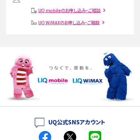
Instagram（インスタグラム）でスクショするとバレる？バレるケースや撮り方も解
説
UQ mobileのお申し込み・ご相談
UQ WiMAXのお申し込み・ご相談
SMSとは？料金やできること、注意点や届かない時の対処法を解説
Discord（ディスコード）とは？使い方や用語の意味、便利な機能を解説
iPhone 16eとiPhone SE（第3世代）の違いは？サイズやスペックを比較して解説
iPhone 16eとiPhone 14を徹底比較！スペック・機能の違いをわかりやすく紹介
iPhone 16シリーズのモデルを比較！価格・サイズ・カメラ性能の違いを徹底解説
iPhone 16とiPhone 15の違いは？カメラ・スペック・機能を徹底比較
iPhoneの機種変更のやり方は？事前準備・手順やデータ移行方法をわかりやす
UQ公式SNSアカウント
く解説
スマホが高い理由は？購入費用を抑える方法や端末を選ぶ時の注意点を解説！