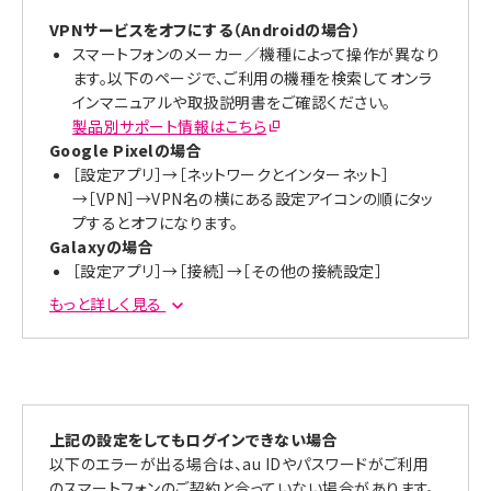
VPNサービスをオフにする（Androidの場合）
スマートフォンのメーカー／機種によって操作が異なり
ます。以下のページで、ご利用の機種を検索してオンラ
インマニュアルや取扱説明書をご確認ください。
製品別サポート情報はこちら
Google Pixelの場合
［設定アプリ］→［ネットワークとインターネット］
→［VPN］→VPN名の横にある設定アイコンの順にタッ
プするとオフになります。
Galaxyの場合
［設定アプリ］→［接続］→［その他の接続設定］
→［VPN］→VPN名の横にある設定アイコンの順にタッ
もっと詳しく見る
プするとオフになります。
Xperiaの場合
［設定アプリ］→［一般］→［VPNとデバイス管理］
→［VPN］→接続中のVPNをタップするとオフになりま
す。
上記の設定をしてもログインできない場合
以下のエラーが出る場合は、au IDやパスワードがご利用
のスマートフォンのご契約と合っていない場合があります。