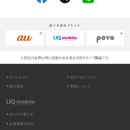
Androidスマホとは？特徴やメリット・デメリット、おススメ機種を紹介
選べる通信ブランド
高校生にスマホ制限は必要？所持率やメリット・デメリットを詳しく紹介
スマホのネット通信速度が遅い原因は？すぐできる対処法や見直すポイントを解
説
※表記の金額は特に記載のある場合を除きすべて
税込
です。
スマホや携帯端末の通信速度制限とは？回避のコツや解除のタイミング・方法
を解説
サイトマップ
当サイトについて
LINEの引き継ぎ方法は？対象データや事前準備・条件・注意点などを解説
動作環境
商標について
LINEの通知がこない時の原因と対処法9選！設定の確認手順も解説
非通知設定とは？184で電話をかける方法やiPhone・Androidの設定を解説
法人のお客さま
企業情報（KDDI）
iCloudの使用容量を減らす9つの方法！使用状況の確認手順も紹介