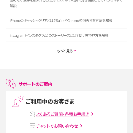
解説
iPhoneのキャッシュクリアとは？SafariやChromeで消去する方法を解説
Instagram（インスタグラム）のストーリーズとは？使い方や見方を解説
ASMRとは？初心者向けの代表ジャンルや楽しみ方を解説
もっと見る
スマホのアラーム設定方法を解説！鳴らない原因と対処法、便利機能も紹介
LINEで友だちを削除する方法は？方法ごとの影響や復活・復元する方法も解説
サポートのご案内
プリペイドSIMとは？種類やメリット・デメリット、利用までの流れを解説
ご利用中のお客さま
MNOとは？MVNOやMVNEとの違いやメリット・デメリットを解説
よくあるご質問・各種お手続き
VPN接続とは？仕組みや必要性、メリット・デメリット、接続方法を解説
チャットでお問い合わせ