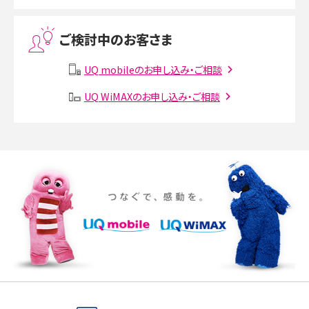
Threads（スレッズ）とは？主な機能や登録方法、投稿の仕方を解説
ご検討中のお客さま
Instagram（インスタグラム）でスクショするとバレる？バレるケースや撮り方も解
説
UQ mobileのお申し込み・ご相談
UQ WiMAXのお申し込み・ご相談
SMSとは？料金やできること、注意点や届かない時の対処法を解説
Discord（ディスコード）とは？使い方や用語の意味、便利な機能を解説
iPhone 16eとiPhone SE（第3世代）の違いは？サイズやスペックを比較して解説
iPhone 16eとiPhone 14を徹底比較！スペック・機能の違いをわかりやすく紹介
iPhone 16シリーズのモデルを比較！価格・サイズ・カメラ性能の違いを徹底解説
iPhone 16とiPhone 15の違いは？カメラ・スペック・機能を徹底比較
iPhoneの機種変更のやり方は？事前準備・手順やデータ移行方法をわかりやす