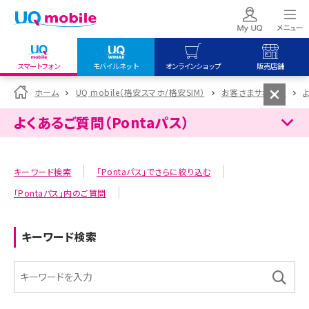
スマートフォン
モバイルネット
オンラインショップ
販売店舗
my UQ WiMAX
UQ mobile
UQ mobile
ホーム
UQ mobile（格安スマホ/格安SIM）
お客さまサポート
UQ WiMAX ご契約の方
オンラインショップ
販売店舗
よくあるご質問（Pontaパス）
My UQ mobile
UQ WiMAX
UQ WiMAX
UQ mobile ご契約の方
オンラインショップ
販売店舗
キーワード検索
「Pontaパス」でさらに絞り込む
UQ mobile
「Pontaパス」内のご質問
データチャージサイト
キーワード検索