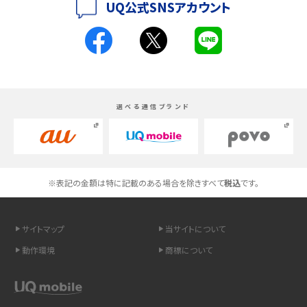
UQ公式SNSアカウント
く解説
スマホが高い理由は？購入費用を抑える方法や端末を選ぶ時の注意点を解説！
Androidスマホとは？特徴やメリット・デメリット、おススメ機種を紹介
選べる通信ブランド
高校生にスマホ制限は必要？所持率やメリット・デメリットを詳しく紹介
スマホのネット通信速度が遅い原因は？すぐできる対処法や見直すポイントを解
説
※表記の金額は特に記載のある場合を除きすべて
税込
です。
スマホや携帯端末の通信速度制限とは？回避のコツや解除のタイミング・方法
を解説
サイトマップ
当サイトについて
LINEの引き継ぎ方法は？対象データや事前準備・条件・注意点などを解説
動作環境
商標について
LINEの通知がこない時の原因と対処法9選！設定の確認手順も解説