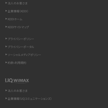
非通知設定とは？184で電話をかける方法やiPhone・Androidの設定を解説
法人のお客さま
企業情報（KDDI）
iCloudの使用容量を減らす9つの方法！使用状況の確認手順も紹介
KDDIホーム
スマホのウィジェットとは？iPhone・Androidの設定方法やおススメを紹介
KDDIサイトマップ
リプライ機能とは？LINE、X（旧Twitter）、Instagram、TikTokで送る方法を解説
プライバシーポリシー
プライバシーポータル
インスタのDMの送り方は？便利機能の使い方や注意点をわかりやすく解説
ソーシャルメディアポリシー
Bluetooth®とは？Wi-Fiとの違いやスマホ・PCとの接続方法を解説
約款•利用規約
LINEで送信取り消しをする方法は？相手に知られるのか、削除との違いも紹介
「iPhoneを探す」の使い方と設定方法を紹介！ブラウザやアプリから探す方法を
詳しく解説
法人のお客さま
企業情報（UQコミュニケーションズ）
Wi-Fiを快適に使うための速度はどれくらい？用途別の目安・回線ごとの平均を
紹介