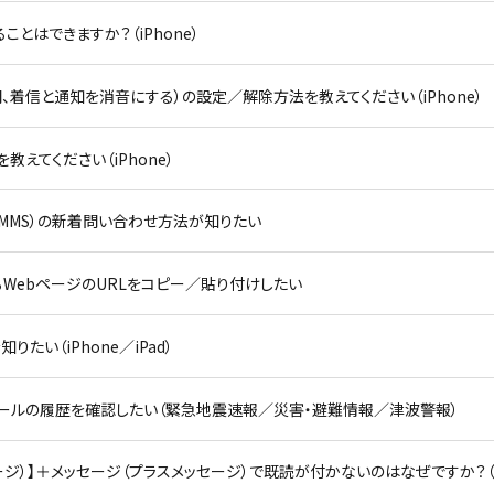
とはできますか？（iPhone）
、着信と通知を消音にする）の設定／解除方法を教えてください（iPhone）
えてください（iPhone）
リ （MMS）の新着問い合わせ方法が知りたい
いているWebページのURLをコピー／貼り付けしたい
たい（iPhone／iPad）
急速報メールの履歴を確認したい（緊急地震速報／災害・避難情報／津波警報）
ジ）】＋メッセージ（プラスメッセージ）で既読が付かないのはなぜですか？（Andro