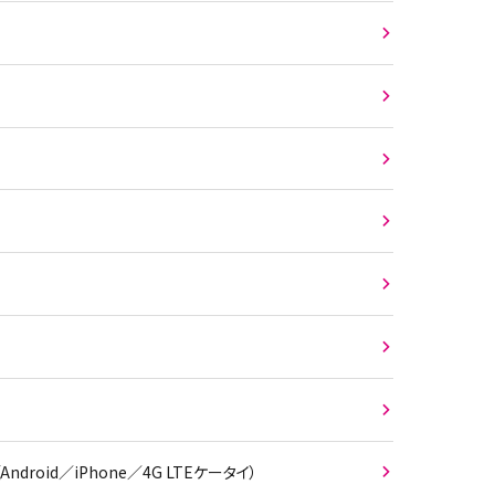
id／iPhone／4G LTEケータイ）