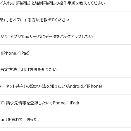
を切る／入れる（再起動）と強制再起動の操作手順を教えてください
oneを探す」をオフにする方法を教えてください
タお預かり」アプリでauサーバにデータをバックアップしたい
hone／iPad）
顔認証）の設定方法／利用方法を知りたい
ーネット共有）の設定方法を知りたい（Android／iPhone）
成して、請求先情報を登録したい（iPhone／iPad）
Accountを忘れてしまった