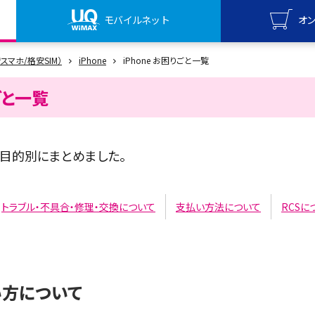
モバイルネット
オ
UQ mo
安スマホ/格安SIM）
iPhone
iPhone お困りごと一覧
オンライ
ごと一覧
UQ Wi
オンライ
とを目的別にまとめました。
トラブル・不具合・修理・交換について
支払い方法について
RCSに
い方について