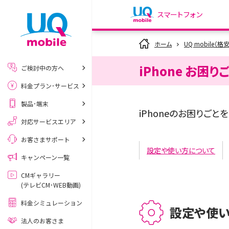
スマートフォン
my UQ WiMAX
ホーム
UQ mobile（格
UQ WiMAX ご契約の方
iPhone お困り
ご検討中の方へ
My UQ mobile
料金プラン･サービス
UQ mobile ご契約の方
製品･端末
UQ mobile
iPhoneのお困りご
データチャージサイト
対応サービスエリア
お客さまサポート
設定や使い方について
キャンペーン一覧
CMギャラリー
(テレビCM･WEB動画)
料金シミュレーション
設定や使
法人のお客さま