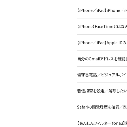
【iPhone／iPad】iPh
【iPhone】FaceTime
【iPhone／iPad】Apple
自分のGmailアドレスを確認した
留守番電話／ビジュアルボイス
着信拒否を設定／解除したい（i
Safariの閲覧履歴を確認／削
【あんしんフィルター for au