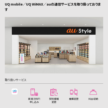
中巨摩郡昭和町（2件）
柳井市（2件）
雲仙市（1件）
常陸大宮市（1件）
玉名市（1件）
柴田郡大河原町（1件）
速見郡日出町（1件）
東御市（1件）
UQ mobile／UQ WiMAX／auの通信サービスを取り扱っておりま
児湯郡高鍋町（1件）
所沢市（4件）
本巣市（1件）
西之表市（1件）
成田市（3件）
掛川市（2件）
城陽市（2件）
中野区（3件）
名古屋市緑区（5件）
大阪市城東区（2件）
横浜市緑区（2件）
西宮市（6件）
真庭市（1件）
福岡市城南区（1件）
す
稚内市（1件）
十日町市（1件）
北葛城郡王寺町（1件）
府中市（1件）
伊予郡松前町（1件）
国頭郡国頭村（1件）
周南市（5件）
西彼杵郡長与町（1件）
那珂市（1件）
山鹿市（1件）
宮城郡利府町（2件）
安曇野市（1件）
西臼杵郡高千穂町（1件）
飯能市（1件）
下呂市（1件）
薩摩川内市（2件）
佐倉市（5件）
藤枝市（2件）
向日市（2件）
杉並区（6件）
名古屋市名東区（2件）
大阪市阿倍野区（4件）
横浜市瀬谷区（1件）
芦屋市（1件）
美作市（1件）
福岡市早良区（3件）
美唄市（1件）
見附市（1件）
北葛城郡広陵町（1件）
三次市（1件）
国頭郡本部町（1件）
山陽小野田市（2件）
西彼杵郡時津町（1件）
筑西市（2件）
菊池市（1件）
黒川郡大和町（1件）
諏訪郡下諏訪町（1件）
加須市（1件）
羽島郡岐南町（1件）
日置市（1件）
東金市（1件）
御殿場市（2件）
長岡京市（1件）
豊島区（8件）
名古屋市天白区（1件）
大阪市住吉区（2件）
横浜市泉区（2件）
伊丹市（7件）
浅口市（1件）
大牟田市（3件）
江別市（2件）
村上市（1件）
東広島市（3件）
中頭郡読谷村（1件）
北松浦郡佐々町（1件）
神栖市（2件）
宇土市（1件）
遠田郡涌谷町（1件）
上伊那郡箕輪町（1件）
本庄市（3件）
曽於市（1件）
旭市（2件）
袋井市（1件）
八幡市（1件）
北区（3件）
豊橋市（9件）
大阪市東住吉区（1件）
横浜市青葉区（4件）
豊岡市（1件）
久留米市（6件）
紋別市（1件）
燕市（2件）
廿日市市（3件）
中頭郡北谷町（4件）
つくばみらい市（1件）
宇城市（1件）
飯田市育良町（1件）
東松山市（1件）
霧島市（3件）
習志野市（3件）
下田市（1件）
京田辺市（1件）
荒川区（3件）
岡崎市（9件）
大阪市西成区（2件）
横浜市都筑区（3件）
加古川市（6件）
直方市（1件）
士別市（1件）
糸魚川市（1件）
安芸郡府中町（2件）
中頭郡北中城村（1件）
東茨城郡茨城町（1件）
天草市（2件）
春日部市（4件）
南さつま市（1件）
柏市（8件）
裾野市（1件）
京丹後市（1件）
板橋区（6件）
一宮市（8件）
大阪市淀川区（3件）
川崎市川崎区（2件）
赤穂市（1件）
飯塚市（5件）
名寄市（1件）
五泉市（1件）
安芸郡坂町（1件）
中頭郡中城村（1件）
那珂郡東海村（1件）
菊池郡大津町（1件）
狭山市（3件）
志布志市（1件）
市原市（7件）
湖西市（1件）
木津川市（2件）
練馬区（8件）
瀬戸市（3件）
大阪市鶴見区（3件）
取り扱いサービス
川崎市幸区（3件）
西脇市（1件）
田川市（1件）
根室市（1件）
上越市（3件）
中頭郡西原町（1件）
猿島郡境町（1件）
菊池郡菊陽町（2件）
羽生市（2件）
奄美市（1件）
流山市（3件）
御前崎市（1件）
久世郡久御山町（2件）
足立区（7件）
半田市（1件）
大阪市住之江区（1件）
川崎市中原区（3件）
宝塚市（3件）
柳川市（1件）
千歳市（2件）
佐渡市（1件）
島尻郡与那原町（1件）
上益城郡嘉島町（2件）
新規（MNP）
契約情報
機種変更
料金収納
鴻巣市（2件）
伊佐市（1件）
八千代市（3件）
菊川市（1件）
与謝郡与謝野町（1件）
申し込み
変更
葛飾区（9件）
春日井市（6件）
大阪市平野区（3件）
川崎市高津区（2件）
三木市（2件）
八女市（2件）
滝川市（1件）
南魚沼市（1件）
島尻郡南風原町（4件）