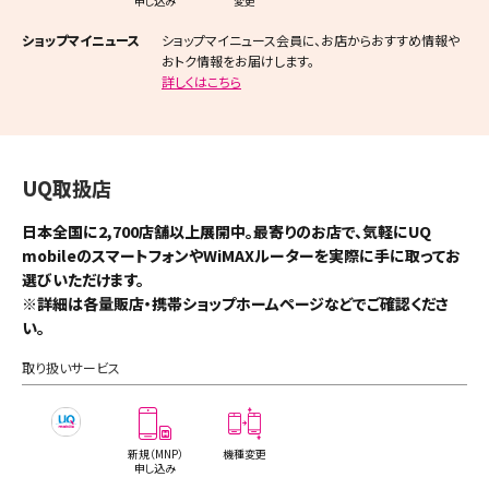
申し込み
変更
東大和市（1件）
高浜市（1件）
茨木市（7件）
座間市（3件）
糟屋郡宇美町（1件）
ショップマイニュース
ショップマイニュース会員に、お店からおすすめ情報や
日高市（1件）
おトク情報をお届けします。
清瀬市（1件）
岩倉市（1件）
八尾市（6件）
綾瀬市（1件）
糟屋郡新宮町（1件）
詳しくはこちら
吉川市（1件）
東久留米市（1件）
豊明市（1件）
泉佐野市（2件）
中郡二宮町（1件）
糟屋郡久山町（1件）
ふじみ野市（2件）
武蔵村山市（1件）
日進市（1件）
富田林市（2件）
足柄上郡大井町（1件）
糟屋郡粕屋町（2件）
UQ取扱店
白岡市（1件）
多摩市（4件）
田原市（2件）
寝屋川市（5件）
日本全国に2,700店舗以上展開中。最寄りのお店で、気軽にUQ
遠賀郡水巻町（1件）
mobileのスマートフォンやWiMAXルーターを実際に手に取ってお
北足立郡伊奈町（1件）
選びいただけます。
稲城市（1件）
清須市（1件）
河内長野市（2件）
遠賀郡（1件）
※詳細は各量販店・携帯ショップホームページなどでご確認くださ
入間郡三芳町（1件）
い。
あきる野市（1件）
北名古屋市（2件）
松原市（3件）
朝倉郡筑前町（1件）
取り扱いサービス
比企郡嵐山町（1件）
西東京市（3件）
弥富市（2件）
大東市（2件）
大里郡寄居町（1件）
西多摩郡瑞穂町（1件）
みよし市（2件）
和泉市（6件）
新規（MNP）
機種変更
申し込み