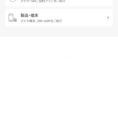
スマホ・SIM
ご契約プランをご紹介
製品・端末
スマホ端末、
SIM・eSIMをご紹介
お役立ち情報
スマホのセキュリティ対策とは？必要な理由や調子が悪い場合の対処法などを
解説
AndroidからiPhoneへデータ移行する方法は？「iOSに移行」を解説
読めない漢字を検索する方法は？スマホでの調べ方を機種ごとにわかりやすく
解説