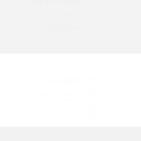
ご検討中のお客さま
Instagram（インスタグラム）でスクショするとバレる？バレるケースや撮り方も解
説
UQ mobileのお申し込み・ご相談
SMSとは？料金やできること、注意点や届かない時の対処法を解説
UQ WiMAXのお申し込み・ご相談
Discord（ディスコード）とは？使い方や用語の意味、便利な機能を解説
iPhone 16eとiPhone SE（第3世代）の違いは？サイズやスペックを比較して解説
iPhone 16eとiPhone 14を徹底比較！スペック・機能の違いをわかりやすく紹介
UQ公式SNSアカウント
iPhone 16シリーズのモデルを比較！価格・サイズ・カメラ性能の違いを徹底解説
iPhone 16とiPhone 15の違いは？カメラ・スペック・機能を徹底比較
iPhoneの機種変更のやり方は？事前準備・手順やデータ移行方法をわかりやす
く解説
スマホが高い理由は？購入費用を抑える方法や端末を選ぶ時の注意点を解説！