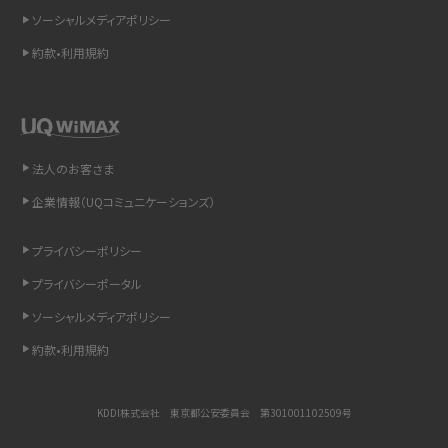
ソーシャルメディアポリシー
スマホのウィジェットとは？iPhone・Androidの設定方法やおススメを紹介
約款•利用規約
リプライ機能とは？LINE、X（旧Twitter）、Instagram、TikTokで送る方法を解説
インスタのDMの送り方は？便利機能の使い方や注意点をわかりやすく解説
法人のお客さま
Bluetooth®とは？Wi-Fiとの違いやスマホ・PCとの接続方法を解説
企業情報（UQコミュニケーションズ）
LINEで送信取り消しをする方法は？相手に知られるのか、削除との違いも紹介
プライバシーポリシー
プライバシーポータル
「iPhoneを探す」の使い方と設定方法を紹介！ブラウザやアプリから探す方法を
詳しく解説
ソーシャルメディアポリシー
約款•利用規約
Wi-Fiを快適に使うための速度はどれくらい？用途別の目安・回線ごとの平均を
紹介
KDDI株式会社 東京都公安委員会 第301001102509号
LINEの着信音や通知音の設定・変更方法を解説！鳴らない場合の対処法も紹介