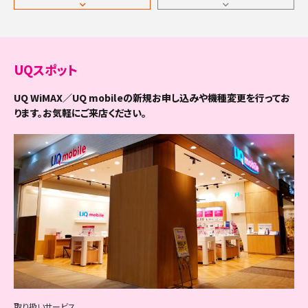
札幌市東区（5件）
弘前市（4件）
盛岡市（8件）
水戸市（7件）
宮城県（38件）
栃木県（36件）
富山県（17件）
中部（323件）
札幌市白石区（4件）
八戸市（6件）
宮古市（1件）
日立市（4件）
仙台市青葉区（5件）
宇都宮市（13件）
富山市（8件）
秋田県（16件）
群馬県（32件）
石川県（23件）
長野県（33件）
関西（406件）
UQスポット
札幌市豊平区（3件）
黒石市（1件）
大船渡市（1件）
土浦市（5件）
仙台市宮城野区（2件）
足利市（3件）
高岡市（3件）
秋田市（7件）
前橋市（7件）
金沢市（10件）
長野市（6件）
山形県（19件）
埼玉県（114件）
福井県（15件）
岐阜県（34件）
滋賀県（30件）
中国（158件）
UQ WiMAX／UQ mobileの新規お申し込みや機種変更を行ってお
札幌市南区（2件）
十和田市（1件）
ります。お気軽にご来店ください。
花巻市（2件）
古河市（4件）
仙台市若林区（2件）
栃木市（2件）
魚津市（1件）
能代市（1件）
高崎市（7件）
七尾市（1件）
松本市（6件）
山形市（7件）
さいたま市西区（2件）
福井市（8件）
岐阜市（9件）
大津市（6件）
福島県（40件）
千葉県（106件）
静岡県（67件）
京都府（54件）
鳥取県（13件）
四国（90件）
札幌市西区（4件）
三沢市（1件）
北上市（1件）
石岡市（1件）
仙台市太白区（3件）
佐野市（3件）
滑川市（1件）
横手市（3件）
桐生市（1件）
小松市（3件）
上田市（2件）
米沢市（2件）
さいたま市北区（1件）
敦賀市（1件）
大垣市（4件）
彦根市（3件）
福島市（5件）
千葉市中央区（5件）
静岡市葵区（5件）
京都市北区（2件）
鳥取市（6件）
東京都（163件）
愛知県（153件）
大阪府（169件）
島根県（17件）
徳島県（13件）
九州（261件）
札幌市厚別区（3件）
むつ市（2件）
久慈市（1件）
龍ヶ崎市（1件）
仙台市泉区（4件）
鹿沼市（1件）
黒部市（1件）
大館市（1件）
伊勢崎市（3件）
輪島市（1件）
飯田市（1件）
鶴岡市（1件）
さいたま市大宮区（7件）
小浜市（1件）
高山市（1件）
長浜市（3件）
会津若松市（3件）
千葉市花見川区（2件）
静岡市駿河区（2件）
京都市上京区（2件）
米子市（4件）
千代田区（2件）
名古屋市千種区（3件）
大阪市都島区（1件）
松江市（7件）
徳島市（4件）
神奈川県（111件）
三重県（36件）
兵庫県（104件）
岡山県（40件）
香川県（22件）
福岡県（101件）
沖縄（71件）
札幌市手稲区（2件）
つがる市（1件）
一関市（2件）
下妻市（1件）
石巻市（2件）
日光市（1件）
砺波市（1件）
湯沢市（1件）
太田市（6件）
加賀市（1件）
諏訪市（1件）
酒田市（2件）
さいたま市見沼区（2件）
大野市（1件）
多治見市（1件）
近江八幡市（2件）
郡山市（10件）
千葉市稲毛区（4件）
静岡市清水区（4件）
京都市左京区（4件）
倉吉市（1件）
中央区（2件）
名古屋市東区（1件）
大阪市福島区（2件）
浜田市（1件）
鳴門市（1件）
横浜市鶴見区（2件）
津市（6件）
神戸市東灘区（3件）
岡山市北区（6件）
高松市（12件）
北九州市門司区（1件）
札幌市清田区（2件）
新潟県（34件）
奈良県（30件）
広島県（56件）
愛媛県（33件）
佐賀県（18件）
沖縄県（71件）
上北郡おいらせ町（1件）
釜石市（1件）
常総市（1件）
塩竈市（1件）
小山市（5件）
南砺市（1件）
由利本荘市（1件）
沼田市（1件）
羽咋市（1件）
須坂市（1件）
新庄市（1件）
さいたま市中央区（3件）
鯖江市（1件）
関市（1件）
草津市（5件）
いわき市（9件）
千葉市若葉区（2件）
浜松市中央区（10件）
京都市中京区（5件）
境港市（1件）
港区（3件）
名古屋市北区（2件）
大阪市此花区（1件）
出雲市（4件）
小松島市（1件）
横浜市神奈川区（3件）
四日市市（10件）
神戸市灘区（1件）
岡山市中区（4件）
丸亀市（3件）
北九州市若松区（1件）
函館市（6件）
新潟市北区（1件）
奈良市（9件）
広島市中区（2件）
松山市（11件）
佐賀市（9件）
那覇市（11件）
山梨県（15件）
和歌山県（19件）
山口県（32件）
高知県（22件）
長崎県（28件）
八幡平市（1件）
常陸太田市（2件）
気仙沼市（1件）
真岡市（1件）
射水市（1件）
潟上市（1件）
館林市（1件）
かほく市（2件）
小諸市（1件）
寒河江市（1件）
さいたま市桜区（1件）
越前市（1件）
中津川市（1件）
守山市（1件）
白河市（2件）
千葉市緑区（2件）
浜松市浜名区（3件）
京都市下京区（2件）
西伯郡日吉津村（1件）
新宿区（4件）
名古屋市西区（4件）
大阪市西区（1件）
益田市（1件）
阿南市（1件）
横浜市西区（3件）
伊勢市（4件）
神戸市兵庫区（1件）
岡山市東区西大寺南（1件）
善通寺市（1件）
北九州市戸畑区（2件）
小樽市（2件）
取り扱いサービス