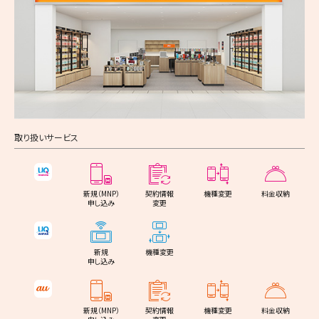
桶川市（1件）
印西市（3件）
町田市（5件）
江南市（2件）
岸和田市（4件）
藤沢市（5件）
たつの市（1件）
太宰府市（1件）
檜山郡江差町（1件）
久喜市（4件）
白井市（1件）
小金井市（1件）
小牧市（3件）
豊中市（7件）
小田原市（3件）
川辺郡猪名川町（2件）
古賀市（1件）
虻田郡倶知安町（1件）
北本市（1件）
富里市（1件）
小平市（3件）
稲沢市（3件）
池田市（3件）
茅ヶ崎市（2件）
神崎郡福崎町（1件）
福津市（2件）
紋別郡遠軽町（1件）
八潮市（1件）
匝瑳市（1件）
日野市（2件）
新城市（1件）
吹田市（7件）
逗子市（2件）
揖保郡太子町（1件）
うきは市（1件）
日高郡新ひだか町（1件）
取り扱いサービス
富士見市（2件）
香取市（1件）
東村山市（2件）
東海市（3件）
泉大津市（1件）
秦野市（2件）
宮若市（1件）
河東郡音更町（1件）
三郷市（2件）
山武市（1件）
国分寺市（1件）
大府市（1件）
高槻市（8件）
厚木市（3件）
嘉麻市（1件）
標津郡中標津町（1件）
新規（MNP）
契約情報
機種変更
料金収納
申し込み
変更
蓮田市（1件）
いすみ市（1件）
国立市（1件）
知多市（1件）
貝塚市（1件）
大和市（4件）
朝倉市（1件）
坂戸市（1件）
大網白里市（1件）
新規
機種変更
福生市（1件）
知立市（1件）
守口市（3件）
伊勢原市（1件）
糸島市（1件）
申し込み
幸手市（2件）
狛江市（1件）
尾張旭市（2件）
枚方市（8件）
海老名市（2件）
那珂川市（1件）
新規（MNP）
契約情報
機種変更
料金収納
鶴ヶ島市（2件）