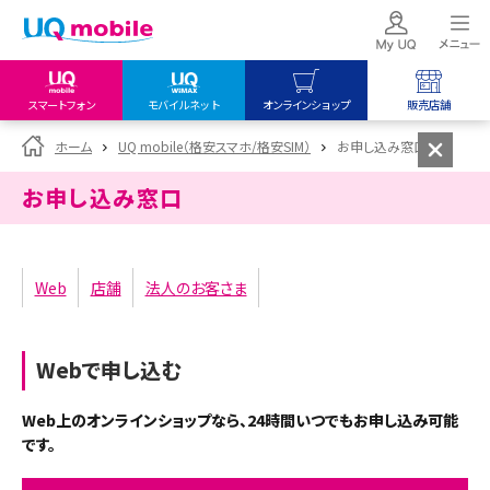
スマートフォン
モバイルネット
オンラインショップ
販売店舗
my UQ WiMAX
UQ mobile
UQ mobile
ホーム
UQ mobile（格安スマホ/格安SIM）
お申し込み窓口
UQ WiMAX ご契約の方
オンラインショップ
販売店舗
お申し込み窓口
My UQ mobile
UQ WiMAX
UQ WiMAX
UQ mobile ご契約の方
オンラインショップ
販売店舗
UQ mobile
Web
店舗
法人のお客さま
データチャージサイト
Webで申し込む
Web上のオンラインショップなら、24時間いつでもお申し込み可能
です。