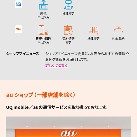
深谷市（1件）
姶良市（1件）
我孫子市（1件）
伊豆の国市（1件）
江戸川区（7件）
豊川市（3件）
大阪市北区（6件）
川崎市多摩区（2件）
高砂市（2件）
筑後市（1件）
富良野市（1件）
島尻郡久米島町（1件）
新規
機種変更
申し込み
上尾市（4件）
大島郡徳之島町（1件）
鴨川市（1件）
牧之原市（1件）
八王子市（7件）
津島市（1件）
大阪市中央区（6件）
川崎市宮前区（1件）
川西市（3件）
大川市（1件）
登別市（1件）
島尻郡八重瀬町（2件）
草加市（5件）
大島郡和泊町（1件）
鎌ヶ谷市（2件）
田方郡函南町（1件）
立川市（4件）
碧南市（2件）
堺市堺区（4件）
新規（MNP）
契約情報
機種変更
料金収納
川崎市麻生区（1件）
小野市（1件）
行橋市（2件）
恵庭市（2件）
申し込み
変更
越谷市（6件）
君津市（1件）
駿東郡清水町（1件）
武蔵野市（3件）
刈谷市（5件）
堺市中区（1件）
ショップマイニュース
ショップマイニュース会員に、お店からおすすめ情報や
相模原市緑区（4件）
三田市（3件）
中間市（1件）
伊達市（1件）
おトク情報をお届けします。
戸田市（3件）
詳しくはこちら
富津市（1件）
駿東郡（2件）
三鷹市（2件）
豊田市（9件）
堺市東区（2件）
相模原市中央区（3件）
加西市（1件）
小郡市（1件）
北広島市（1件）
入間市（2件）
浦安市（3件）
青梅市（2件）
安城市（3件）
堺市西区（2件）
相模原市南区（2件）
丹波市（2件）
筑紫野市（4件）
石狩市（1件）
au ショップ
（一部店舗を除く）
朝霞市（1件）
四街道市（1件）
府中市（2件）
西尾市（4件）
堺市南区（3件）
横須賀市（6件）
南あわじ市（1件）
春日市（2件）
北斗市（2件）
UQ mobile／auの通信サービスを取り扱っております。
和光市（2件）
袖ヶ浦市（1件）
昭島市（1件）
蒲郡市（1件）
堺市北区（3件）
平塚市（4件）
朝来市（1件）
大野城市（1件）
松前郡松前町（1件）
新座市（2件）
八街市（1件）
調布市（2件）
常滑市（3件）
堺市美原区（1件）
鎌倉市（3件）
宍粟市（1件）
宗像市（1件）
二海郡八雲町（1件）