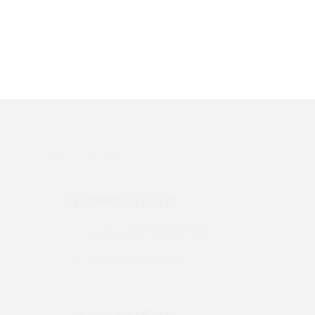
iPhoneのキャッシュクリアとは？SafariやChromeで消去する方法を解説
Instagram（インスタグラム）のストーリーズとは？使い方や見方を解説
ASMRとは？初心者向けの代表ジャンルや楽しみ方を解説
もっと見る
スマホのアラーム設定方法を解説！鳴らない原因と対処法、便利機能も紹介
LINEで友だちを削除する方法は？方法ごとの影響や復活・復元する方法も解説
サポートのご案内
プリペイドSIMとは？種類やメリット・デメリット、利用までの流れを解説
ご利用中のお客さま
MNOとは？MVNOやMVNEとの違いやメリット・デメリットを解説
よくあるご質問・各種お手続き
VPN接続とは？仕組みや必要性、メリット・デメリット、接続方法を解説
チャットでお問い合わせ
Threads（スレッズ）とは？主な機能や登録方法、投稿の仕方を解説