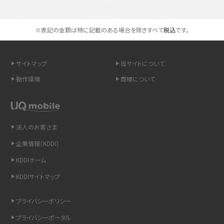
選べる通信ブランド
Androidスマホとは？特徴やメリット・デメリット、おススメ機種を紹介
※表記の金額は特に記載のある場合を除きすべて
税込
です。
高校生にスマホ制限は必要？所持率やメリット・デメリットを詳しく紹介
サイトマップ
当サイトについて
スマホのネット通信速度が遅い原因は？すぐできる対処法や見直すポイントを解
動作環境
商標について
説
スマホや携帯端末の通信速度制限とは？回避のコツや解除のタイミング・方法
を解説
法人のお客さま
企業情報（KDDI）
LINEの引き継ぎ方法は？対象データや事前準備・条件・注意点などを解説
KDDIホーム
LINEの通知がこない時の原因と対処法9選！設定の確認手順も解説
KDDIサイトマップ
非通知設定とは？184で電話をかける方法やiPhone・Androidの設定を解説
プライバシーポリシー
プライバシーポータル
iCloudの使用容量を減らす9つの方法！使用状況の確認手順も紹介