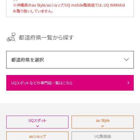
※沖縄県のau Style/auショップ/UQ mobile取扱店では、UQ WiMAXは
お取り扱いしていません。
都道府県一覧から探す
都道府県を選択
北海道（106件）
UQスポットなどの専門店一覧はこちら
北海道（106件）
東北（158件）
札幌市中央区（6件）
青森県（26件）
関東（669件）
UQスポット
au Style
札幌市北区（4件）
青森市（9件）
岩手県（19件）
茨城県（58件）
北陸（55件）
auショップ
UQ取扱店