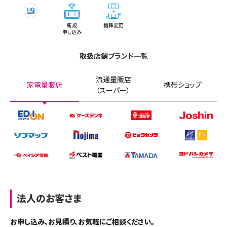
西多摩郡日の出町（1件）
あま市（2件）
箕面市（2件）
新規
機種変更
長久手市（3件）
羽曳野市（2件）
申し込み
愛知郡東郷町（2件）
門真市（3件）
取扱店舗ブランド一覧
西春日井郡豊山町（2件）
摂津市（1件）
流通量販店
家電量販店
携帯ショップ
（スーパー）
丹羽郡扶桑町（2件）
藤井寺市（1件）
海部郡蟹江町（1件）
東大阪市（8件）
知多郡阿久比町（1件）
泉南市（2件）
知多郡武豊町（1件）
四條畷市（2件）
法人のお客さま
額田郡幸田町（1件）
交野市（1件）
お申し込み、お見積り、お気軽にご相談ください。
大阪狭山市（1件）